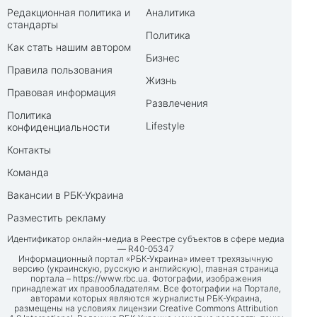
Редакционная политика и
Аналитика
стандарты
Политика
Как стать нашим автором
Бизнес
Правила пользования
Жизнь
Правовая информация
Развлечения
Политика
Lifestyle
конфиденциальности
Контакты
Команда
Вакансии в РБК-Украина
Разместить рекламу
Идентификатор онлайн-медиа в Реестре субъектов в сфере медиа
— R40-05347
Информационный портал «РБК-Украина» имеет трехязычную
версию (украинскую, русскую и английскую), главная страница
портала –
https://www.rbc.ua
. Фотографии, изображения
принадлежат их правообладателям. Все фотографии на Портале,
авторами которых являются журналисты РБК-Украина,
размещены на условиях лицензии Creative Commons Attribution