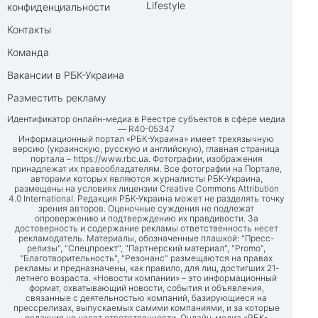
Lifestyle
конфиденциальности
Контакты
Команда
Вакансии в РБК-Украина
Разместить рекламу
Идентификатор онлайн-медиа в Реестре субъектов в сфере медиа
— R40-05347
Информационный портал «РБК-Украина» имеет трехязычную
версию (украинскую, русскую и английскую), главная страница
портала –
https://www.rbc.ua
. Фотографии, изображения
принадлежат их правообладателям. Все фотографии на Портале,
авторами которых являются журналисты РБК-Украина,
размещены на условиях лицензии Creative Commons Attribution
4.0 International. Редакция РБК-Украина может не разделять точку
зрения авторов. Оценочные суждения не подлежат
опровержению и подтверждению их правдивости. За
достоверность и содержание рекламы ответственность несет
рекламодатель. Материалы, обозначенные плашкой: "Пресс-
релизы", "Спецпроект", "Партнерский материал", "Promo",
"Благотворительность", "Резонанс" размещаются на правах
рекламы и предназначены, как правило, для лиц, достигших 21-
летнего возраста. «Новости компании» – это информационный
формат, охватывающий новости, события и объявления,
связанные с деятельностью компаний, базирующиеся на
прессрелизах, выпускаемых самими компаниями, и за которые
редакция не несет ответственности. Онлайн-медиа «РБК-