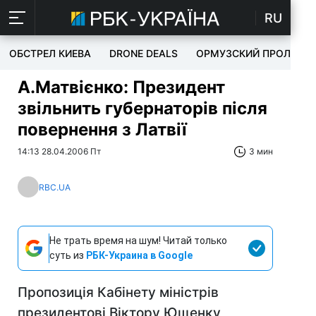
RU
ОБСТРЕЛ КИЕВА
DRONE DEALS
ОРМУЗСКИЙ ПРОЛИВ
А.Матвієнко: Президент
звільнить губернаторів після
повернення з Латвії
14:13 28.04.2006 Пт
3 мин
RBC.UA
Не трать время на шум! Читай только
суть из
РБК-Украина в Google
Пропозиція Кабінету міністрів
президентові Віктору Ющенку