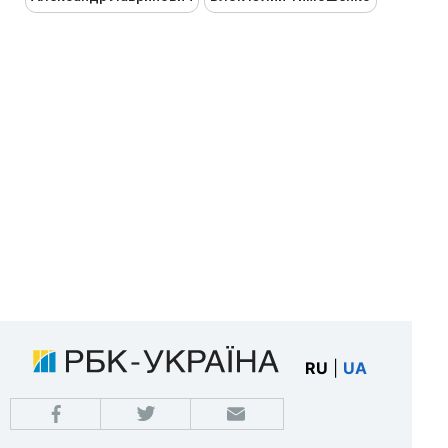
RU
|
UA