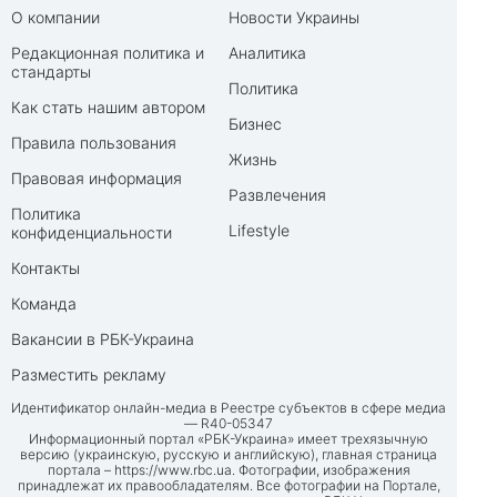
О компании
Новости Украины
Редакционная политика и
Аналитика
стандарты
Политика
Как стать нашим автором
Бизнес
Правила пользования
Жизнь
Правовая информация
Развлечения
Политика
Lifestyle
конфиденциальности
Контакты
Команда
Вакансии в РБК-Украина
Разместить рекламу
Идентификатор онлайн-медиа в Реестре субъектов в сфере медиа
— R40-05347
Информационный портал «РБК-Украина» имеет трехязычную
версию (украинскую, русскую и английскую), главная страница
портала –
https://www.rbc.ua
. Фотографии, изображения
принадлежат их правообладателям. Все фотографии на Портале,