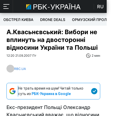
RU
ОБСТРЕЛ КИЕВА
DRONE DEALS
ОРМУЗСКИЙ ПРОЛИВ
А.Квасьнєвський: Вибори не
вплинуть на двосторонні
відносини України та Польші
12:20 21.09.2007 Пт
2 мин
RBC.UA
Не трать время на шум! Читай только
суть из
РБК-Украина в Google
Екс-президент Польщі Олександр
Квасьнєвський вважає, що відносини