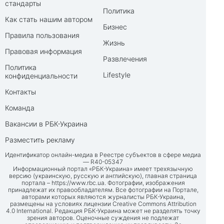
стандарты
Политика
Как стать нашим автором
Бизнес
Правила пользования
Жизнь
Правовая информация
Развлечения
Политика
Lifestyle
конфиденциальности
Контакты
Команда
Вакансии в РБК-Украина
Разместить рекламу
Идентификатор онлайн-медиа в Реестре субъектов в сфере медиа
— R40-05347
Информационный портал «РБК-Украина» имеет трехязычную
версию (украинскую, русскую и английскую), главная страница
портала –
https://www.rbc.ua
. Фотографии, изображения
принадлежат их правообладателям. Все фотографии на Портале,
авторами которых являются журналисты РБК-Украина,
размещены на условиях лицензии Creative Commons Attribution
4.0 International. Редакция РБК-Украина может не разделять точку
зрения авторов. Оценочные суждения не подлежат