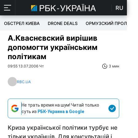
RU
ОБСТРЕЛ КИЕВА
DRONE DEALS
ОРМУЗСКИЙ ПРОЛИВ
А.Кваснєвский вирішив
допомогти українським
політикам
09:55 13.07.2006 Чт
3 мин
RBC.UA
Не трать время на шум! Читай только
суть из
РБК-Украина в Google
Криза української політики турбує не
тільки українців. Для консультацій і