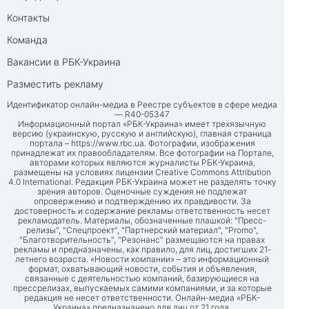
Контакты
Команда
Вакансии в РБК-Украина
Разместить рекламу
Идентификатор онлайн-медиа в Реестре субъектов в сфере медиа
— R40-05347
Информационный портал «РБК-Украина» имеет трехязычную
версию (украинскую, русскую и английскую), главная страница
портала –
https://www.rbc.ua
. Фотографии, изображения
принадлежат их правообладателям. Все фотографии на Портале,
авторами которых являются журналисты РБК-Украина,
размещены на условиях лицензии Creative Commons Attribution
4.0 International. Редакция РБК-Украина может не разделять точку
зрения авторов. Оценочные суждения не подлежат
опровержению и подтверждению их правдивости. За
достоверность и содержание рекламы ответственность несет
рекламодатель. Материалы, обозначенные плашкой: "Пресс-
релизы", "Спецпроект", "Партнерский материал", "Promo",
"Благотворительность", "Резонанс" размещаются на правах
рекламы и предназначены, как правило, для лиц, достигших 21-
летнего возраста. «Новости компании» – это информационный
формат, охватывающий новости, события и объявления,
связанные с деятельностью компаний, базирующиеся на
прессрелизах, выпускаемых самими компаниями, и за которые
редакция не несет ответственности. Онлайн-медиа «РБК-
Украина» предназначено для лиц от 21 года.