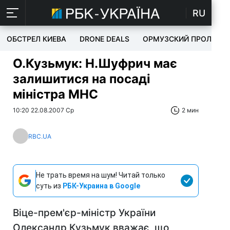
RU
ОБСТРЕЛ КИЕВА
DRONE DEALS
ОРМУЗСКИЙ ПРОЛИВ
О.Кузьмук: Н.Шуфрич має
залишитися на посаді
міністра МНС
10:20 22.08.2007 Ср
2 мин
RBC.UA
Не трать время на шум! Читай только
суть из
РБК-Украина в Google
Віце-прем'єр-міністр України
Олександр Кузьмук вважає, що