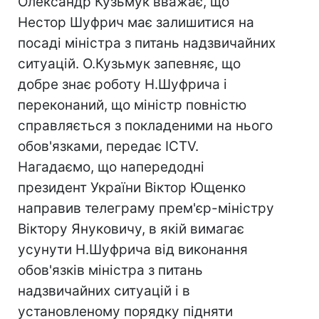
Олександр Кузьмук вважає, що
Нестор Шуфрич має залишитися на
посаді міністра з питань надзвичайних
ситуацій. О.Кузьмук запевняє, що
добре знає роботу Н.Шуфрича і
переконаний, що міністр повністю
справляється з покладеними на нього
обов'язками, передає ICTV.
Нагадаємо, що напередодні
президент України Віктор Ющенко
направив телеграму прем'єр-міністру
Віктору Януковичу, в якій вимагає
усунути Н.Шуфрича від виконання
обов'язків міністра з питань
надзвичайних ситуацій і в
установленому порядку підняти