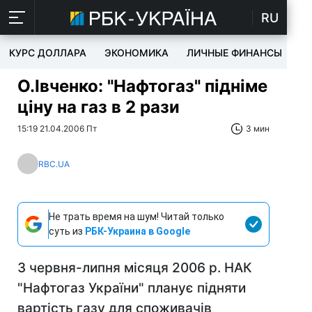
RU
КУРС ДОЛЛАРА
ЭКОНОМИКА
ЛИЧНЫЕ ФИНАНСЫ
T
О.Івченко: "Нафтогаз" підніме
ціну на газ в 2 рази
15:19 21.04.2006 Пт
3 мин
RBC.UA
Не трать время на шум! Читай только
суть из
РБК-Украина в Google
З червня-липня місяця 2006 р. НАК
"Нафтогаз України" планує підняти
вартість газу для споживачів