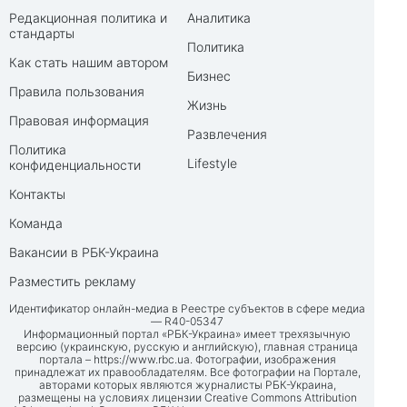
Редакционная политика и
Аналитика
стандарты
Политика
Как стать нашим автором
Бизнес
Правила пользования
Жизнь
Правовая информация
Развлечения
Политика
Lifestyle
конфиденциальности
Контакты
Команда
Вакансии в РБК-Украина
Разместить рекламу
Идентификатор онлайн-медиа в Реестре субъектов в сфере медиа
— R40-05347
Информационный портал «РБК-Украина» имеет трехязычную
версию (украинскую, русскую и английскую), главная страница
портала –
https://www.rbc.ua
. Фотографии, изображения
принадлежат их правообладателям. Все фотографии на Портале,
авторами которых являются журналисты РБК-Украина,
размещены на условиях лицензии Creative Commons Attribution