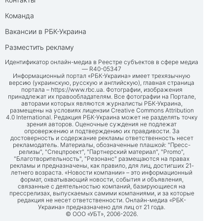
Команда
Вакансии в РБК-Украина
Разместить рекламу
Идентификатор онлайн-медиа в Реестре субъектов в сфере медиа
— R40-05347
Информационный портал «РБК-Украина» имеет трехязычную
версию (украинскую, русскую и английскую), главная страница
портала –
https://www.rbc.ua
. Фотографии, изображения
принадлежат их правообладателям. Все фотографии на Портале,
авторами которых являются журналисты РБК-Украина,
размещены на условиях лицензии Creative Commons Attribution
4.0 International. Редакция РБК-Украина может не разделять точку
зрения авторов. Оценочные суждения не подлежат
опровержению и подтверждению их правдивости. За
достоверность и содержание рекламы ответственность несет
рекламодатель. Материалы, обозначенные плашкой: "Пресс-
релизы", "Спецпроект", "Партнерский материал", "Promo",
"Благотворительность", "Резонанс" размещаются на правах
рекламы и предназначены, как правило, для лиц, достигших 21-
летнего возраста. «Новости компании» – это информационный
формат, охватывающий новости, события и объявления,
связанные с деятельностью компаний, базирующиеся на
прессрелизах, выпускаемых самими компаниями, и за которые
редакция не несет ответственности. Онлайн-медиа «РБК-
Украина» предназначено для лиц от 21 года.
© ООО «УБТ», 2006-2026.