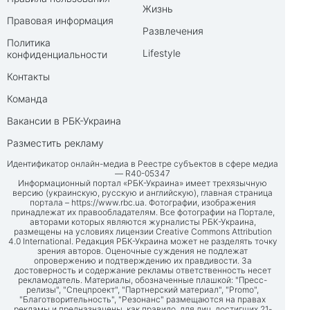
Жизнь
Правовая информация
Развлечения
Политика
Lifestyle
конфиденциальности
Контакты
Команда
Вакансии в РБК-Украина
Разместить рекламу
Идентификатор онлайн-медиа в Реестре субъектов в сфере медиа
— R40-05347
Информационный портал «РБК-Украина» имеет трехязычную
версию (украинскую, русскую и английскую), главная страница
портала –
https://www.rbc.ua
. Фотографии, изображения
принадлежат их правообладателям. Все фотографии на Портале,
авторами которых являются журналисты РБК-Украина,
размещены на условиях лицензии Creative Commons Attribution
4.0 International. Редакция РБК-Украина может не разделять точку
зрения авторов. Оценочные суждения не подлежат
опровержению и подтверждению их правдивости. За
достоверность и содержание рекламы ответственность несет
рекламодатель. Материалы, обозначенные плашкой: "Пресс-
релизы", "Спецпроект", "Партнерский материал", "Promo",
"Благотворительность", "Резонанс" размещаются на правах
рекламы и предназначены, как правило, для лиц, достигших 21-