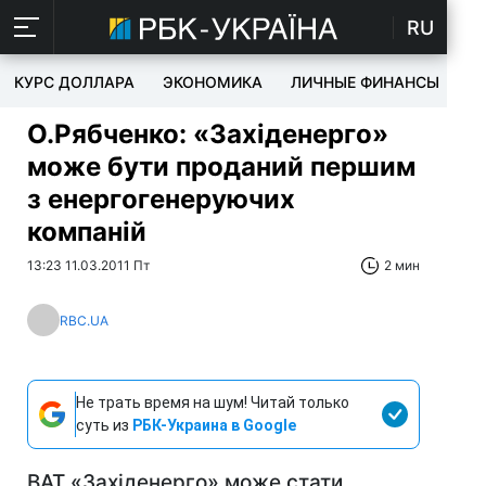
RU
КУРС ДОЛЛАРА
ЭКОНОМИКА
ЛИЧНЫЕ ФИНАНСЫ
T
О.Рябченко: «Західенерго»
може бути проданий першим
з енергогенеруючих
компаній
13:23 11.03.2011 Пт
2 мин
RBC.UA
Не трать время на шум! Читай только
суть из
РБК-Украина в Google
ВАТ «Західенерго» може стати