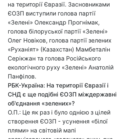
на території Євразії. Засновниками
ЄОЗП виступили голова партії
«Зелені» Олександр Прогнімак,
голова білоруської партії «Зелені»
Олег Новіков, голова партії зелених
«Руханіят» (Казахстан) Мамбеталін
Серікжан та голова Російського
екологічного руху «Зелені» Анатолій
Панфілов.
РБК-Україна: На території Євразії і
СНД є ще подібні ЄОЗП міждержавні
об'єднання «зелених»?
О.П.: Це як раз і було однією з цілей
створення ЄОЗП - усунення «білої
плями» на світовій мапі