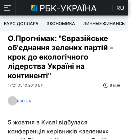
RU
КУРС ДОЛЛАРА
ЭКОНОМИКА
ЛИЧНЫЕ ФИНАНСЫ
T
О.Прогнімак: "Євразійське
об'єднання зелених партій -
крок до екологічного
лідерства Україні на
континенті"
17:21 05.10.2010 Вт
8 мин
RBC.UA
5 жовтня в Києві відбулася
конференція керівників «зелених»