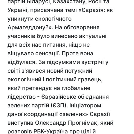
партій Біларусі, Казахстану, Росії та
Україні, присвячена темі «Євразія: як
уникнути екологічного
Армагеддону?». На обговорення
учасників було винесено актуальні
для всіх нас питання, ніщо не
віщувало сенсації. Проте вона
відбулася. За підсумками зустрічі у
світі з'явився новий потужний
екологічний і політичний гравець,
який претендує на глобальне
лідерство - Євразійське об'єднання
зелених партій (ЄЗП). Ініціатором
даної координації «зелених» Євразії
виступив Олександр Прогнімак, який
розповів РБК-Україна про цілі й