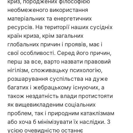
криз, породжених філософією
необмеженого використання
матеріальних та енергетичних
ресурсів. На території наших сусідніх
країн криза, крім загальних
глобальних причин і проявів, має і
свої особливості. Серед його причин,
перш за все, варто назвати правовий
нігілізм, споживацьку психологію,
розшарування суспільства на дуже
багатих і жебрацькому існуючих, а
також нездатність влади протистояти
як вищевикладеним соціальних
проблем, так і природним катаклізмам
або хоча б мінімізувати їх наслідки. З
усією очевидністю останнє