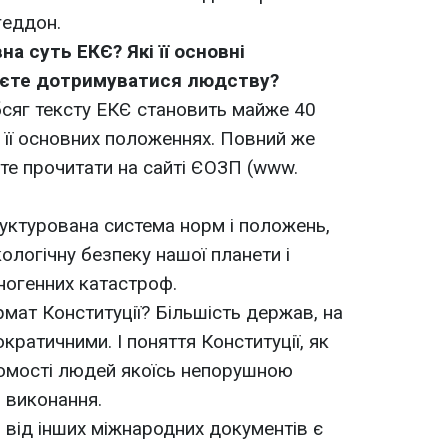
геддон.
на суть ЕКЄ? Які її основні
єте дотримуватися людству?
обсяг тексту ЕКЄ становить майже 40
 її основних положеннях. Повний же
ете прочитати на сайті ЄОЗП (www.
уктурована система норм і положень,
ологічну безпеку нашої планети і
ногенних катастроф.
мат Конституції? Більшість держав, на
кратичними. І поняття Конституції, як
домості людей якоїсь непорушною
 виконання.
від інших міжнародних документів є