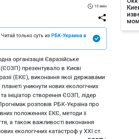
Окк
Кие
10 мин
изв
мом
 Читай только суть из
РБК-Украина в
одна організація Євразійське
 (ЄОЗП) презентувало в Києві
разії (ЕКЄ), виконання якої державами
планеті уникнути нових екологічних
 та ініціатор створення ЄОЗП, лідер
 Прогнімак розповів РБК-Україна про
вних положеннях ЕКЄ, методи її
ття, а також важливості виконання
нових екологічних катастроф у XXI ст.