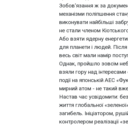
Зобов'язання ж за докумен
механізми поліпшення стан
виконувати найбільші забр
не стали членом Кіотськог
Або взяти ядерну енергети
для планети і людей. Післ
весь світ мали намір пост
Однак, пройшло зовсім неба
взяли гору над інтересами е
події на японській АЕС «Фу
мирний атом - не такий вж
Настав час усвідомити: б
життя глобальної «зеленої»
загибель. Ініціатором, руш
контролером реалізації «зе