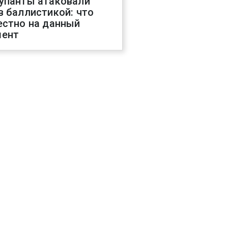
упанты атаковали
в баллистикой: что
естно на данный
ент