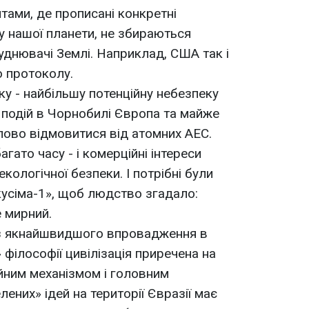
тами, де прописані конкретні
у нашої планети, не збираються
уднювачі Землі. Наприклад, США так і
о протоколу.
ку - найбільшу потенційну небезпеку
я подій в Чорнобилі Європа та майже
упово відмовитися від атомних АЕС.
гато часу - і комерційні інтереси
кологічної безпеки. І потрібні були
кусіма-1», щоб людство згадало:
е мирний.
ез якнайшвидшого впровадження в
 філософії цивілізація приречена на
ійним механізмом і головним
лених» ідей на території Євразії має