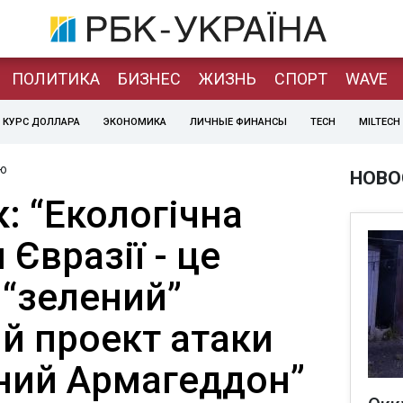
ПОЛИТИКА
БИЗНЕС
ЖИЗНЬ
СПОРТ
WAVE
КУРС ДОЛЛАРА
ЭКОНОМИКА
ЛИЧНЫЕ ФИНАНСЫ
TECH
MILTECH
ю
НОВО
: “Екологічна
 Євразії - це
 “зелений”
й проект атаки
чний Армагеддон”