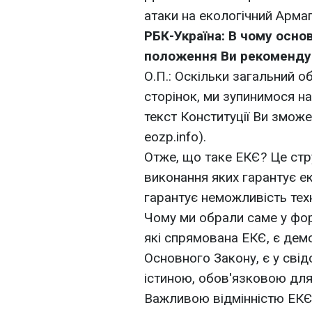
атаки на екологічний Арма
РБК-Україна: В чому основ
положення Ви рекоменду
О.П.: Оскільки загальний 
сторінок, ми зупинимося на
текст Конституції Ви змож
eozp.info).
Отже, що таке ЕКЄ? Це стр
виконання яких гарантує ек
гарантує неможливість тех
Чому ми обрали саме у фор
які спрямована ЕКЄ, є демо
Основного Закону, є у сві
істиною, обов'язковою для
Важливою відмінністю ЕКЄ 