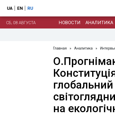
UA
EN
RU
НОВОСТИ
АНАЛИТИКА
СБ, 08 АВГУСТА
Главная
»
Аналитика
»
Интервь
О.Прогнімак
Конституція
глобальний
світоглядни
на екологі