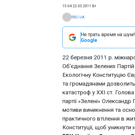
15:04 22.03.2011 Вт
RBC.UA
Не трать время на шум!
Google
22 березня 2011 р. міжнар
Об'єднання Зелених Партій
Екологічну Конституцію Єв
та громадянами дозволить 
катастроф у XXI ст. Голова
партії «Зелені» Олександр
мотиви виникнення та осно
практичного втілення в жи
Конституції, щоб уникнути 