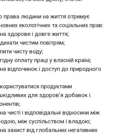
го права людини на життя отримує
новних екологічних та соціальних прав:
на здорове і довге життя;
дихати чистим повітрям;
пити чисту воду;
дну оплату праці у власній країні;
на відпочинок і доступ до природного
 користуватися продуктами
 шкідливих для здоров'я добавок і
нентів;
а чисті і відповідальні відносини між
одою, між суспільством і владою;
на захист від глобальних негативних