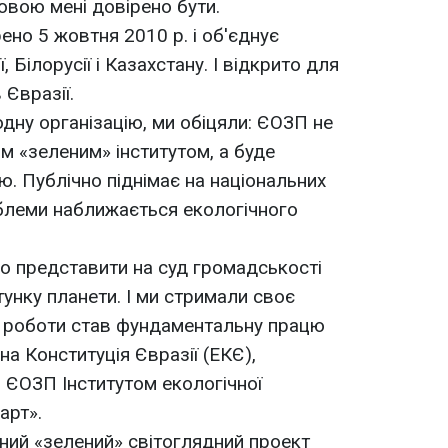
овою мені довірено бути.
но 5 жовтня 2010 р. і об'єднує
ї, Білорусії і Казахстану. І відкрито для
 Євразії.
ну організацію, ми обіцяли: ЄОЗП не
м «зеленим» інститутом, а буде
. Публічно піднімає на національних
блеми наближається екологічного
о представити на суд громадськості
унку планети. І ми стримали своє
ї роботи став фундаментальну працю
чна Конституція Євразії (ЕКЄ),
 ЄОЗП Інститутом екологічної
арт».
ний «зелений» світоглядний проект