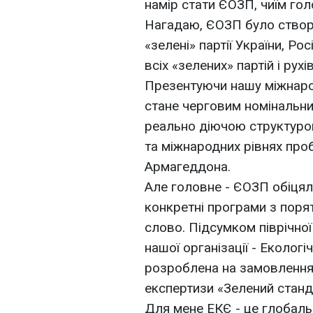
намір стати ЄОЗП, чиїм гол
Нагадаю, ЄОЗП було створе
«зелені» партії України, Росі
всіх «зелених» партій і рухів
Презентуючи нашу міжнарод
стане черговим номінальни
реально діючою структурою
та міжнародних рівнях про
Армагеддона.
Але головне - ЄОЗП обіцял
конкретні програми з порят
слово. Підсумком піврічно
нашої організації - Екологі
розроблена на замовлення
експертизи «Зелений станд
Для мене ЕКЄ - це глобаль