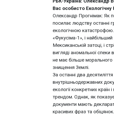
РБК-Україна: Олександр 
Вас особисто Екологічну 
Олександр Прогнімак: Як по
посилає людству останні 
екологічною катастрофою. Ц
«Фукусіма-1», і найбільший
Мексиканській затоці, і стр
вигляді аномальної спеки в
не має більше морального
знищення Землі.
За останні два десятиліття
внутрішньодержавних доку
екології конкретних країн 
трендом. Однак, як показує 
документи мають декларати
красивих фраз та обіцянок