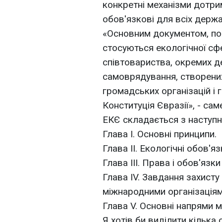
конкретні механізми дотри
обов'язкові для всіх держа
«Основним документом, по
стосуються екологічної сфе
співтовариства, окремих д
самоврядування, створени
громадських організацій і 
Конституція Євразії», - са
ЕКЄ складається з наступн
Глава I. Основні принципи.
Глава II. Екологічні обов'я
Глава IІІ. Права і обов'язк
Глава IV. Завдання захис
міжнародними організаціям
Глава V. Основні напрями 
Я хотів би виділити кілька