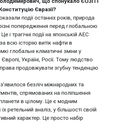
Володимирович, що спонукало ЄОЗП і
Конституцію Євразії?
казали події останніх років, природа
грізні попередження перед глобальною
е і трагічні події на японській АЕС
 за всю історію витік нафти в
імкі глобальні кліматичні зміни у
 Європі, Україні, Росії. Тому людство
 права продовжувати згубну тенденцію
 з'явилося безліч міжнародних та
ментів, спрямованих на поліпшення
і планети в цілому. Це є модним
їх ретельний аналіз, у більшості своїй
вний характер. Це просто набір
.