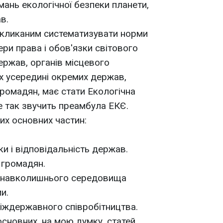
мань екологічної безпеки планети,
в.
кликаним систематизувати норми
ри права і обов'язки світового
ержав, органів місцевого
х усередині окремих держав,
громадян, має стати Екологічна
ме так звучить преамбула ЕКЄ.
их основних частин:
зки і відповідальність держав.
и громадян.
ту навколишнього середовища
и.
міждержавного співробітництва.
 основних, на мою думку, статей