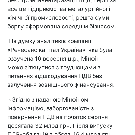
реєстром інвентаризації ПДВ, перш за
все це підприємства металургійної і
хімічної промисловості, решта суми
боргу сформована середнім бізнесом.
На думку аналітиків компанії
«Ренесанс капітал Україна», яка була
озвучена 16 вересня ц.р., Мінфін
може зіткнутися з труднощами в
питаннях відшкодування ПДВ без
залучення зовнішнього фінансування.
«Згідно з наданою Мінфіном
інформацією, заборгованість з
повернення ПДВ на початок серпня
досягала 32 млрд грн. Після випуску
ПДВ-облігацій в обсязі 16.4 млрд грн.,