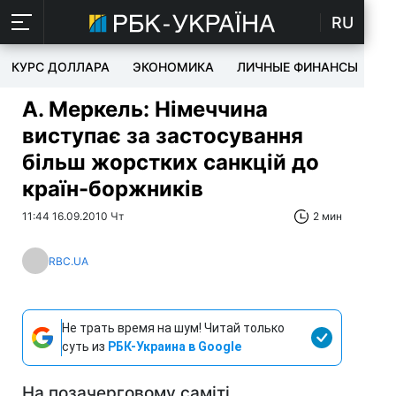
RU
КУРС ДОЛЛАРА
ЭКОНОМИКА
ЛИЧНЫЕ ФИНАНСЫ
T
А. Меркель: Німеччина
виступає за застосування
більш жорстких санкцій до
країн-боржників
11:44 16.09.2010 Чт
2 мин
RBC.UA
Не трать время на шум! Читай только
суть из
РБК-Украина в Google
На позачерговому саміті