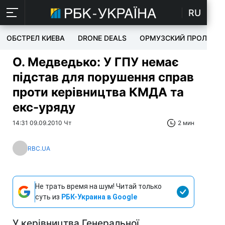
RU
ОБСТРЕЛ КИЕВА
DRONE DEALS
ОРМУЗСКИЙ ПРОЛИВ
О. Медведько: У ГПУ немає
підстав для порушення справ
проти керівництва КМДА та
екс-уряду
14:31 09.09.2010 Чт
2 мин
RBC.UA
Не трать время на шум! Читай только
суть из
РБК-Украина в Google
У керівництва Генеральної