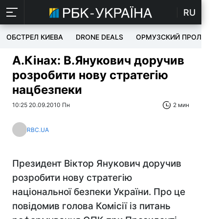
RU
ОБСТРЕЛ КИЕВА
DRONE DEALS
ОРМУЗСКИЙ ПРОЛИВ
А.Кінах: В.Янукович доручив
розробити нову стратегію
нацбезпеки
10:25 20.09.2010 Пн
2 мин
RBC.UA
Президент Віктор Янукович доручив
розробити нову стратегію
національної безпеки України. Про це
повідомив голова Комісії із питань