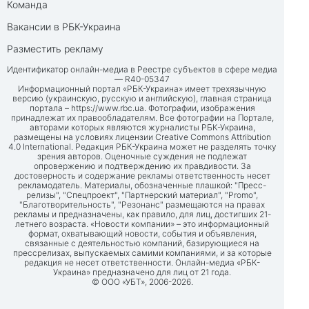
Команда
Вакансии в РБК-Украина
Разместить рекламу
Идентификатор онлайн-медиа в Реестре субъектов в сфере медиа
— R40-05347
Информационный портал «РБК-Украина» имеет трехязычную
версию (украинскую, русскую и английскую), главная страница
портала –
https://www.rbc.ua
. Фотографии, изображения
принадлежат их правообладателям. Все фотографии на Портале,
авторами которых являются журналисты РБК-Украина,
размещены на условиях лицензии Creative Commons Attribution
4.0 International. Редакция РБК-Украина может не разделять точку
зрения авторов. Оценочные суждения не подлежат
опровержению и подтверждению их правдивости. За
достоверность и содержание рекламы ответственность несет
рекламодатель. Материалы, обозначенные плашкой: "Пресс-
релизы", "Спецпроект", "Партнерский материал", "Promo",
"Благотворительность", "Резонанс" размещаются на правах
рекламы и предназначены, как правило, для лиц, достигших 21-
летнего возраста. «Новости компании» – это информационный
формат, охватывающий новости, события и объявления,
связанные с деятельностью компаний, базирующиеся на
прессрелизах, выпускаемых самими компаниями, и за которые
редакция не несет ответственности. Онлайн-медиа «РБК-
Украина» предназначено для лиц от 21 года.
© ООО «УБТ», 2006-2026.