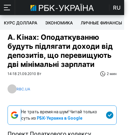
RU
КУРС ДОЛЛАРА
ЭКОНОМИКА
ЛИЧНЫЕ ФИНАНСЫ
T
А. Кінах: Оподаткуванню
будуть підлягати доходи від
депозитів, що перевищують
дві мінімальні зарплати
14:18 21.09.2010 Вт
2 мин
RBC.UA
Не трать время на шум! Читай только
суть из
РБК-Украина в Google
Проект Податкового кодексу