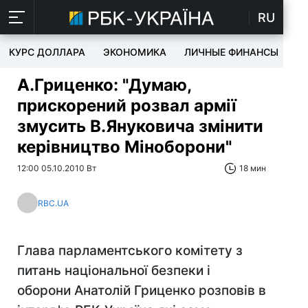
RU
КУРС ДОЛЛАРА
ЭКОНОМИКА
ЛИЧНЫЕ ФИНАНСЫ
T
А.Гриценко: "Думаю,
прискорений розвал армії
змусить В.Януковича змінити
керівництво Міноборони"
12:00 05.10.2010 Вт
18 мин
RBC.UA
Глава парламентського комітету з
питань національної безпеки і
оборони Анатолій Гриценко розповів в