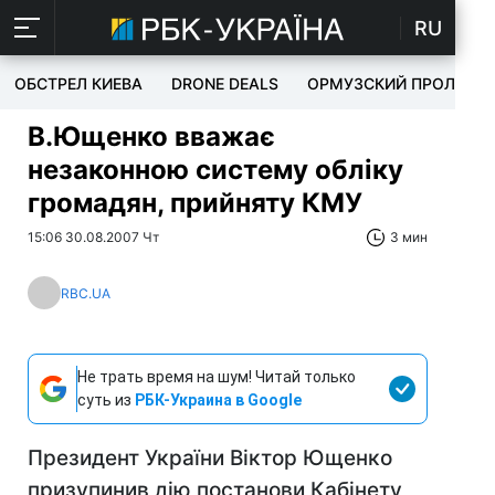
RU
ОБСТРЕЛ КИЕВА
DRONE DEALS
ОРМУЗСКИЙ ПРОЛИВ
В.Ющенко вважає
незаконною систему обліку
громадян, прийняту КМУ
15:06 30.08.2007 Чт
3 мин
RBC.UA
Не трать время на шум! Читай только
суть из
РБК-Украина в Google
Президент України Віктор Ющенко
призупинив дію постанови Кабінету