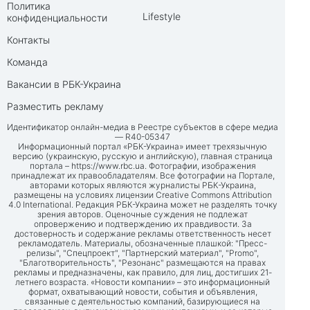
Политика
Lifestyle
конфиденциальности
Контакты
Команда
Вакансии в РБК-Украина
Разместить рекламу
Идентификатор онлайн-медиа в Реестре субъектов в сфере медиа
— R40-05347
Информационный портал «РБК-Украина» имеет трехязычную
версию (украинскую, русскую и английскую), главная страница
портала –
https://www.rbc.ua
. Фотографии, изображения
принадлежат их правообладателям. Все фотографии на Портале,
авторами которых являются журналисты РБК-Украина,
размещены на условиях лицензии Creative Commons Attribution
4.0 International. Редакция РБК-Украина может не разделять точку
зрения авторов. Оценочные суждения не подлежат
опровержению и подтверждению их правдивости. За
достоверность и содержание рекламы ответственность несет
рекламодатель. Материалы, обозначенные плашкой: "Пресс-
релизы", "Спецпроект", "Партнерский материал", "Promo",
"Благотворительность", "Резонанс" размещаются на правах
рекламы и предназначены, как правило, для лиц, достигших 21-
летнего возраста. «Новости компании» – это информационный
формат, охватывающий новости, события и объявления,
связанные с деятельностью компаний, базирующиеся на