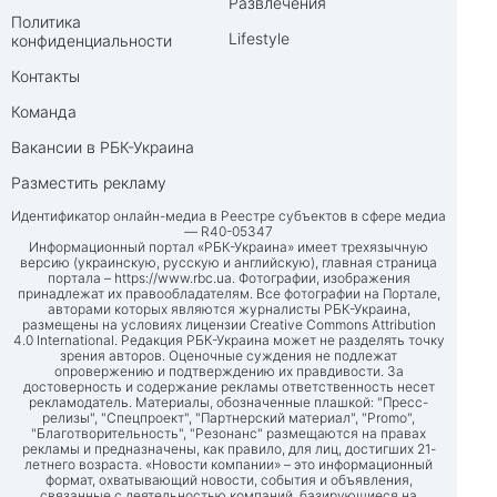
Развлечения
Политика
Lifestyle
конфиденциальности
Контакты
Команда
Вакансии в РБК-Украина
Разместить рекламу
Идентификатор онлайн-медиа в Реестре субъектов в сфере медиа
— R40-05347
Информационный портал «РБК-Украина» имеет трехязычную
версию (украинскую, русскую и английскую), главная страница
портала –
https://www.rbc.ua
. Фотографии, изображения
принадлежат их правообладателям. Все фотографии на Портале,
авторами которых являются журналисты РБК-Украина,
размещены на условиях лицензии Creative Commons Attribution
4.0 International. Редакция РБК-Украина может не разделять точку
зрения авторов. Оценочные суждения не подлежат
опровержению и подтверждению их правдивости. За
достоверность и содержание рекламы ответственность несет
рекламодатель. Материалы, обозначенные плашкой: "Пресс-
релизы", "Спецпроект", "Партнерский материал", "Promo",
"Благотворительность", "Резонанс" размещаются на правах
рекламы и предназначены, как правило, для лиц, достигших 21-
летнего возраста. «Новости компании» – это информационный
формат, охватывающий новости, события и объявления,
связанные с деятельностью компаний, базирующиеся на