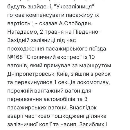
будуть знайдені, "Укрзалізниця"
готова компенсувати пасажиру їх
вартість", - сказав А.Слободян.
Нагадаємо, 2 травня на Південно-
Західній залізниці під час
проходження пасажирського поїзда
№168 "Столичний експрес" із 10
вагонів, який прямував за маршрутом
Дніпропетровськ-Київ, зійшли з рейок
та перекинулися 1 секція локомотиву,
порожній вантажний вагон для
перевезення автомобілів та 3
пасажирських вагони. Внаслідок
аварії частково пошкоджені ділянка
залізничної колії та насип. Загиблих і