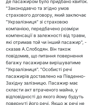
де пасажиром було придбано квиток.
"Законодавчо та згідно умов
страхового договору, який заключає
"Укрзалізниця" зі страховою
компанією, передбачено розміри
компенсації в залежності від травм,
які отримав той чи інший пасажир", -
сказав А.Слободян. Він також
повідомив, що питання повернення
багажу пасажирам вирішуватиме
"Укрзалізниця". "Особисті речі
пасажирів доставлено на Південно-
Західну залізницю. Пасажир має
скласти акт втраченого майна, у
відповідності до якого йому будуть
повернуті його речі. Якщо ж речі не