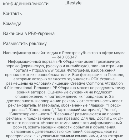
Lifestyle
конфиденциальности
Контакты
Команда
Вакансии в РБК-Украина
Разместить рекламу
Идентификатор онлайн-медиа в Реестре субъектов в сфере медиа
— R40-05347
Информационный портал «РБК-Украина» имеет трехязычную
версию (украинскую, русскую и английскую), главная страница
портала –
https://www.rbc.ua
. Фотографии, изображения
принадлежат их правообладателям. Все фотографии на Портале,
авторами которых являются журналисты РБК-Украина,
размещены на условиях лицензии Creative Commons Attribution
4.0 International. Редакция РБК-Украина может не разделять точку
зрения авторов. Оценочные суждения не подлежат
опровержению и подтверждению их правдивости. За
достоверность и содержание рекламы ответственность несет
рекламодатель. Материалы, обозначенные плашкой: "Пресс-
релизы", "Спецпроект", "Партнерский материал", "Promo",
"Благотворительность", "Резонанс" размещаются на правах
рекламы и предназначены, как правило, для лиц, достигших 21-
летнего возраста. «Новости компании» – это информационный
формат, охватывающий новости, события и объявления,
связанные с деятельностью компаний, базирующиеся на
прессрелизах, выпускаемых самими компаниями, и за которые