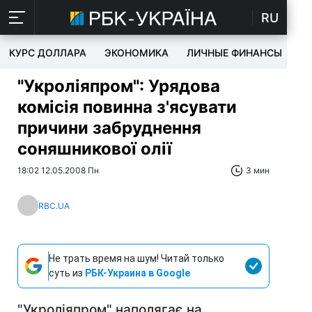
RU
КУРС ДОЛЛАРА
ЭКОНОМИКА
ЛИЧНЫЕ ФИНАНСЫ
T
"Укроліяпром": Урядова
комісія повинна з'ясувати
причини забруднення
соняшникової олії
18:02 12.05.2008 Пн
3 мин
RBC.UA
Не трать время на шум! Читай только
суть из
РБК-Украина в Google
"Укроліяпром" наполягає на