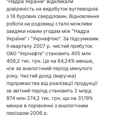
"Надра України" відкликали
довіреність на видобуток вуглеводнів
з 16 бурових свердловин. Відновлення
роботи на родовищі стало можливе
завдяки новим угодам між "Надра
України" і "Укрнафтою". За підсумками
II кварталу 2007 р. чистий прибуток
ОАО "Укрнафта" становить 405 млн
409,2 тис. грн. Це на 64,24% менше,
ніж за аналогічний період минулого
року. Чистий дохід (виручка)
підприємства від реалізації продукції
за звітний період становить 2 млрд
874 млн 274,2 тис. грн, що на 31,19%
менше в порівнянні з аналогічним
періодом 2006 р.