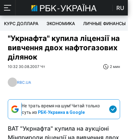
RU
КУРС ДОЛЛАРА
ЭКОНОМИКА
ЛИЧНЫЕ ФИНАНСЫ
T
"Укрнафта" купила ліцензії на
вивчення двох нафтогазових
ділянок
10:32 30.08.2007 Чт
2 мин
RBC.UA
Не трать время на шум! Читай только
суть из
РБК-Украина в Google
ВАТ "Укрнафта" купила на аукціоні
Мінприроди ліцензії на вивчення двох