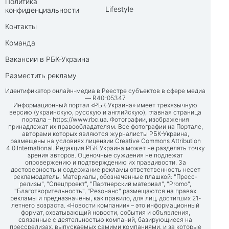
Политика
Lifestyle
конфиденциальности
Контакты
Команда
Вакансии в РБК-Украина
Разместить рекламу
Идентификатор онлайн-медиа в Реестре субъектов в сфере медиа
— R40-05347
Информационный портал «РБК-Украина» имеет трехязычную
версию (украинскую, русскую и английскую), главная страница
портала –
https://www.rbc.ua
. Фотографии, изображения
принадлежат их правообладателям. Все фотографии на Портале,
авторами которых являются журналисты РБК-Украина,
размещены на условиях лицензии Creative Commons Attribution
4.0 International. Редакция РБК-Украина может не разделять точку
зрения авторов. Оценочные суждения не подлежат
опровержению и подтверждению их правдивости. За
достоверность и содержание рекламы ответственность несет
рекламодатель. Материалы, обозначенные плашкой: "Пресс-
релизы", "Спецпроект", "Партнерский материал", "Promo",
"Благотворительность", "Резонанс" размещаются на правах
рекламы и предназначены, как правило, для лиц, достигших 21-
летнего возраста. «Новости компании» – это информационный
формат, охватывающий новости, события и объявления,
связанные с деятельностью компаний, базирующиеся на
прессрелизах, выпускаемых самими компаниями, и за которые