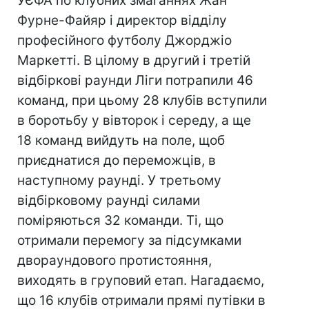
УЄФА по клубних змаганнях Жан
Фурне-Файяр і директор відділу
професійного футболу Джорджіо
Маркетті. В цілому в другий і третій
відбіркові раунди Ліги потрапили 46
команд, при цьому 28 клубів вступили
в боротьбу у вівторок і середу, а ще
18 команд вийдуть на поле, щоб
приєднатися до переможців, в
наступному раунді. У третьому
відбірковому раунді силами
поміряються 32 команди. Ті, що
отримали перемогу за підсумками
двораундового протистояння,
виходять в груповий етап. Нагадаємо,
що 16 клубів отримали прямі путівки в