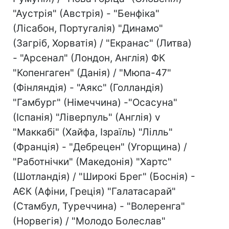
"Аустрія" (Австрія) - "Бенфіка"
(Лісабон, Португалія) "Динамо"
(Загріб, Хорватія) / "Екранас" (Литва)
- "Арсенал" (Лондон, Англія) ФК
"Копенгаген" (Данія) / "Мюпа-47"
(Фінляндія) - "Аякс" (Голландія)
"Гамбург" (Німеччина) -"Осасуна"
(Іспанія) "Ліверпуль" (Англія) v
"Маккабі" (Хайфа, Ізраїль) "Лілль"
(Франція) - "Дебрецен" (Угорщина) /
"Работнічки" (Македонія) "Хартс"
(Шотландія) / "Широкі Брег" (Боснія) -
АЄК (Афіни, Греція) "Галатасарай"
(Стамбул, Туреччина) - "Волеренга"
(Норвегія) / "Молодо Болеслав"