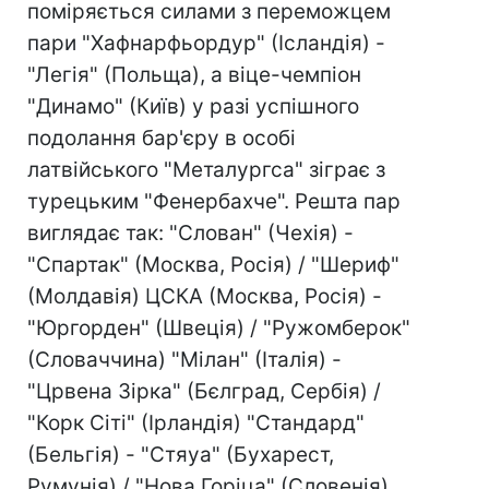
поміряється силами з переможцем
пари "Хафнарфьордур" (Ісландія) -
"Легія" (Польща), а віце-чемпіон
"Динамо" (Київ) у разі успішного
подолання бар'єру в особі
латвійського "Металургса" зіграє з
турецьким "Фенербахче". Решта пар
виглядає так: "Слован" (Чехія) -
"Спартак" (Москва, Росія) / "Шериф"
(Молдавія) ЦСКА (Москва, Росія) -
"Юргорден" (Швеція) / "Ружомберок"
(Словаччина) "Мілан" (Італія) -
"Црвена Зірка" (Бєлград, Сербія) /
"Корк Сіті" (Ірландія) "Стандард"
(Бельгія) - "Стяуа" (Бухарест,
Румунія) / "Нова Горіца" (Словенія)