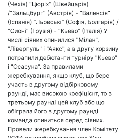
(Чехія) "Цюріх" (Швейцарія)
/"Зальцбург" (Австрія) - "Валенсія"
(Іспанія) "Льовські" (Софія, Болгарія) /
"Сионі" (Грузія) - "Кьево" (Італія) У
числі сіяних опинилися "Мілан",
"Ліверпуль" і "Аякс", а в другу корзину
потрапили дебютанти турніру "Кьево"
і "Осасуна". За правилами
жеребкування, якщо клуб, що бере
участь в другому відбірковому
раунді, має високою коефіцієнт, то в
третьому раунді цей клуб або що
обіграла його в другому раунді
команда опиниться серед сіяних.
Провели жеребкування член Комітету