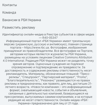
Контакты
Команда
Вакансии в РБК-Украина
Разместить рекламу
Идентификатор онлайн-медиа в Реестре субъектов в сфере медиа
— R40-05347
Информационный портал «РБК-Украина» имеет трехязычную
версию (украинскую, русскую и английскую), главная страница
портала –
https://www.rbc.ua
. Фотографии, изображения
принадлежат их правообладателям. Все фотографии на Портале,
авторами которых являются журналисты РБК-Украина,
размещены на условиях лицензии Creative Commons Attribution
4.0 International. Редакция РБК-Украина может не разделять точку
зрения авторов. Оценочные суждения не подлежат
опровержению и подтверждению их правдивости. За
достоверность и содержание рекламы ответственность несет
рекламодатель. Материалы, обозначенные плашкой: "Пресс-
релизы", "Спецпроект", "Партнерский материал", "Promo",
"Благотворительность", "Резонанс" размещаются на правах
рекламы и предназначены, как правило, для лиц, достигших 21-
летнего возраста. «Новости компании» – это информационный
формат, охватывающий новости, события и объявления,
связанные с деятельностью компаний, базирующиеся на
прессрелизах, выпускаемых самими компаниями, и за которые
редакция не несет ответственности. Онлайн-медиа «РБК-
Украина» предназначено для лиц от 21 года.