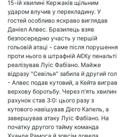
15-ій хвилині Кержаків щільним
ударом влучив у перекладину. У
гостей особливо яскраво виглядав
Даніел Алвес. Бразилець взяв
безпосередню участь у першій
гольовій атаці - саме після порушення
проти нього в штрафній АЄКу пенальті
реалізував Луіс Фабіано. Майже
відразу "Севілья" забила й другий гол
- Алвес подав кутовий, а Кейта виграв
верхову боротьбу. Через п'ять хвилин
рахунок став 3:0: цього разу з
кутового навішував Дієго Капель, а
завершував атаку Луіс Фабіано. На
початку другого тайму команда
Хуанде Рамоса й зовсім довела