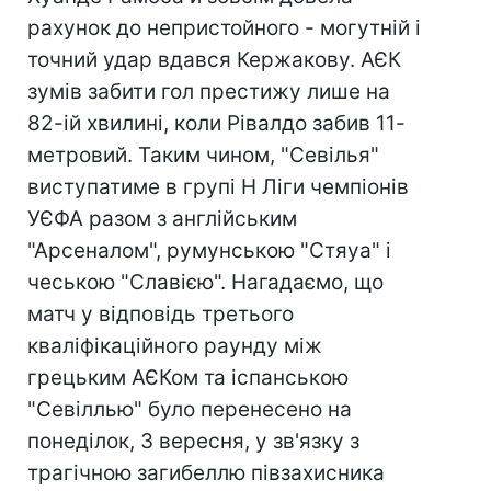
рахунок до непристойного - могутній і
точний удар вдався Кержакову. АЄК
зумів забити гол престижу лише на
82-ій хвилині, коли Рівалдо забив 11-
метровий. Таким чином, "Севілья"
виступатиме в групі Н Ліги чемпіонів
УЄФА разом з англійським
"Арсеналом", румунською "Стяуа" і
чеською "Славією". Нагадаємо, що
матч у відповідь третього
кваліфікаційного раунду між
грецьким АЄКом та іспанською
"Севіллью" було перенесено на
понеділок, 3 вересня, у зв'язку з
трагічною загибеллю півзахисника