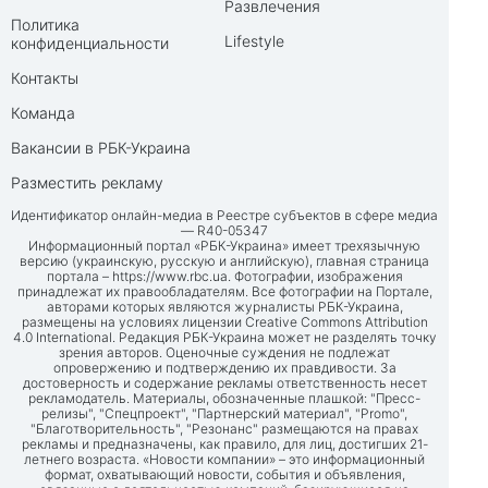
Развлечения
Политика
Lifestyle
конфиденциальности
Контакты
Команда
Вакансии в РБК-Украина
Разместить рекламу
Идентификатор онлайн-медиа в Реестре субъектов в сфере медиа
— R40-05347
Информационный портал «РБК-Украина» имеет трехязычную
версию (украинскую, русскую и английскую), главная страница
портала –
https://www.rbc.ua
. Фотографии, изображения
принадлежат их правообладателям. Все фотографии на Портале,
авторами которых являются журналисты РБК-Украина,
размещены на условиях лицензии Creative Commons Attribution
4.0 International. Редакция РБК-Украина может не разделять точку
зрения авторов. Оценочные суждения не подлежат
опровержению и подтверждению их правдивости. За
достоверность и содержание рекламы ответственность несет
рекламодатель. Материалы, обозначенные плашкой: "Пресс-
релизы", "Спецпроект", "Партнерский материал", "Promo",
"Благотворительность", "Резонанс" размещаются на правах
рекламы и предназначены, как правило, для лиц, достигших 21-
летнего возраста. «Новости компании» – это информационный
формат, охватывающий новости, события и объявления,