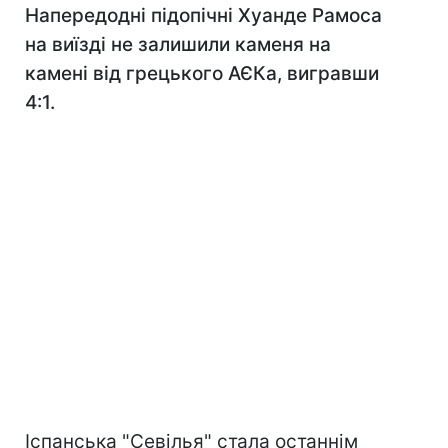
Напередодні підопічні Хуанде Рамоса
на виїзді не залишили каменя на
камені від грецького АЄКа, вигравши
4:1.
Іспанська "Севілья" стала останнім