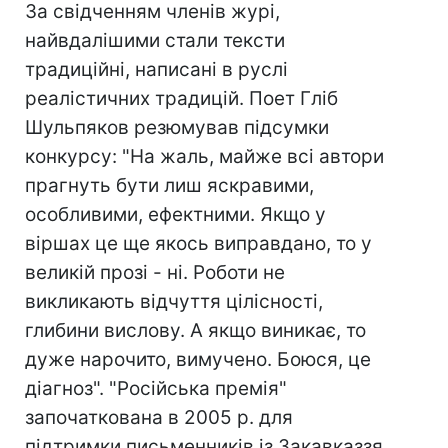
За свідченням членів журі,
найвдалішими стали тексти
традиційні, написані в руслі
реалістичних традицій. Поет Гліб
Шульпяков резюмував підсумки
конкурсу: "На жаль, майже всі автори
прагнуть бути лиш яскравими,
особливими, ефектними. Якщо у
віршах це ще якось виправдано, то у
великій прозі - ні. Роботи не
викликають відчуття цілісності,
глибини вислову. А якщо виникає, то
дуже нарочито, вимучено. Боюся, це
діагноз". "Російська премія"
започаткована в 2005 р. для
підтримки письменників із Закавказзя