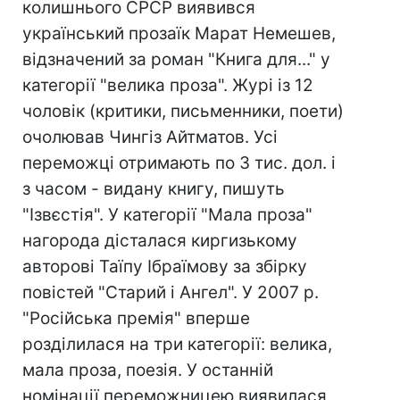
колишнього СРСР виявився
український прозаїк Марат Немешев,
відзначений за роман "Книга для..." у
категорії "велика проза". Журі із 12
чоловік (критики, письменники, поети)
очолював Чингіз Айтматов. Усі
переможці отримають по 3 тис. дол. і
з часом - видану книгу, пишуть
"Ізвєстія". У категорії "Мала проза"
нагорода дісталася киргизькому
авторові Таїпу Ібраїмову за збірку
повістей "Старий і Ангел". У 2007 р.
"Російська премія" вперше
розділилася на три категорії: велика,
мала проза, поезія. У останній
номінації переможницею виявилася