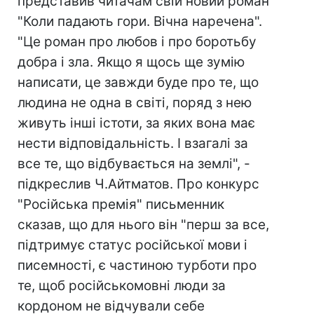
представив читачам свій новий роман
"Коли падають гори. Вічна наречена".
"Це роман про любов і про боротьбу
добра і зла. Якщо я щось ще зумію
написати, це завжди буде про те, що
людина не одна в світі, поряд з нею
живуть інші істоти, за яких вона має
нести відповідальність. І взагалі за
все те, що відбувається на землі", -
підкреслив Ч.Айтматов. Про конкурс
"Російська премія" письменник
сказав, що для нього він "перш за все,
підтримує статус російської мови і
писемності, є частиною турботи про
те, щоб російськомовні люди за
кордоном не відчували себе