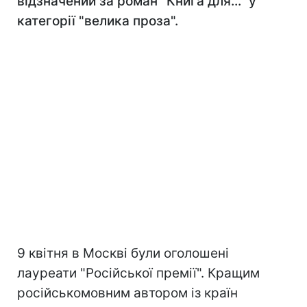
відзначений за роман "Книга для..." у
категорії "велика проза".
9 квітня в Москві були оголошені
лауреати "Російської премії". Кращим
російськомовним автором із країн