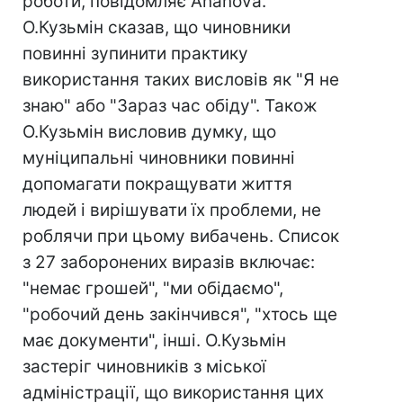
роботи, повідомляє Ananova.
О.Кузьмін сказав, що чиновники
повинні зупинити практику
використання таких висловів як "Я не
знаю" або "Зараз час обіду". Також
О.Кузьмін висловив думку, що
муніципальні чиновники повинні
допомагати покращувати життя
людей і вирішувати їх проблеми, не
роблячи при цьому вибачень. Список
з 27 заборонених виразів включає:
"немає грошей", "ми обідаємо",
"робочий день закінчився", "хтось ще
має документи", інші. О.Кузьмін
застеріг чиновників з міської
адміністрації, що використання цих