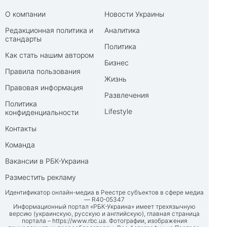
О компании
Новости Украины
Редакционная политика и
Аналитика
стандарты
Политика
Как стать нашим автором
Бизнес
Правила пользования
Жизнь
Правовая информация
Развлечения
Политика
Lifestyle
конфиденциальности
Контакты
Команда
Вакансии в РБК-Украина
Разместить рекламу
Идентификатор онлайн-медиа в Реестре субъектов в сфере медиа
— R40-05347
Информационный портал «РБК-Украина» имеет трехязычную
версию (украинскую, русскую и английскую), главная страница
портала –
https://www.rbc.ua
. Фотографии, изображения