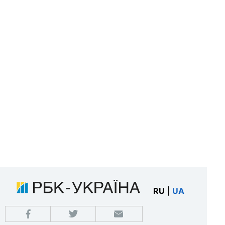
RU
|
UA