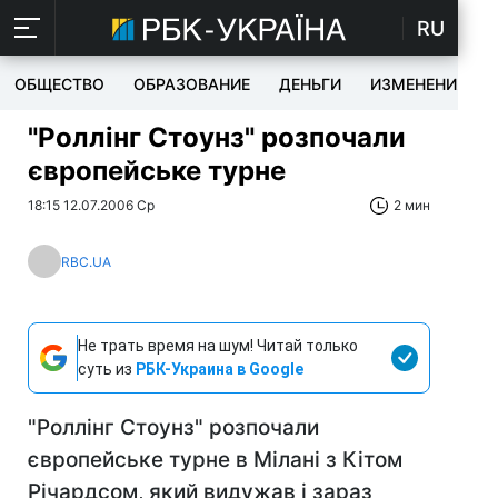
RU
ОБЩЕСТВО
ОБРАЗОВАНИЕ
ДЕНЬГИ
ИЗМЕНЕНИЯ
"Роллінг Стоунз" розпочали
європейське турне
18:15 12.07.2006 Ср
2 мин
RBC.UA
Не трать время на шум! Читай только
суть из
РБК-Украина в Google
"Роллінг Стоунз" розпочали
європейське турне в Мілані з Кітом
Річардсом, який видужав і зараз