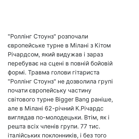
"Роллінг Стоунз" розпочали
європейське турне в Мілані з Кітом
Річардсом, який видужав і зараз
перебуває на сцені в повній бойовій
формі. Травма голови гітариста
"Роллінг Стоунз" не дозволила групі
почати європейську частину
світового турне Bigger Bang раніше,
але в Мілані 62-річний К.Річардс
виглядав по-молодецьки. Втім, як і
решта всіх членів групи. 77 тис.
італійських поклонників, і без того