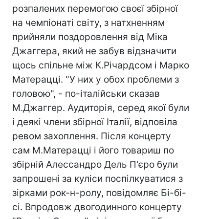
розпалених перемогою своєї збірної
на чемпіонаті світу, з натхненням
прийняли поздоровлення від Міка
Джаггера, який не забув відзначити
щось спільне між К.Річардсом і Марко
Матерацці. "У них у обох проблеми з
головою", - по-італійськи сказав
М.Джаггер. Аудиторія, серед якої були
і деякі члени збірної Італії, відповіла
ревом захоплення. Після концерту
сам М.Матерацці і його товариш по
збірній Алессандро Дель П'єро були
запрошені за куліси поспілкуватися з
зірками рок-н-ролу, повідомляє Бі-бі-
сі. Впродовж двогодинного концерту