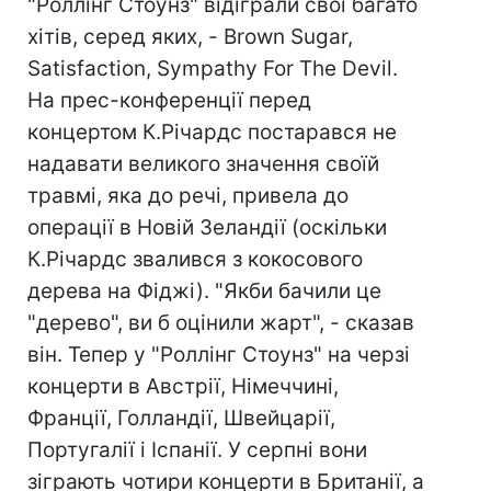
"Роллінг Стоунз" відіграли свої багато
хітів, серед яких, - Brown Sugar,
Satisfaction, Sympathy For The Devil.
На прес-конференції перед
концертом К.Річардс постарався не
надавати великого значення своїй
травмі, яка до речі, привела до
операції в Новій Зеландії (оскільки
К.Річардс звалився з кокосового
дерева на Фіджі). "Якби бачили це
"дерево", ви б оцінили жарт", - сказав
він. Тепер у "Роллінг Стоунз" на черзі
концерти в Австрії, Німеччині,
Франції, Голландії, Швейцарії,
Португалії і Іспанії. У серпні вони
зіграють чотири концерти в Британії, а