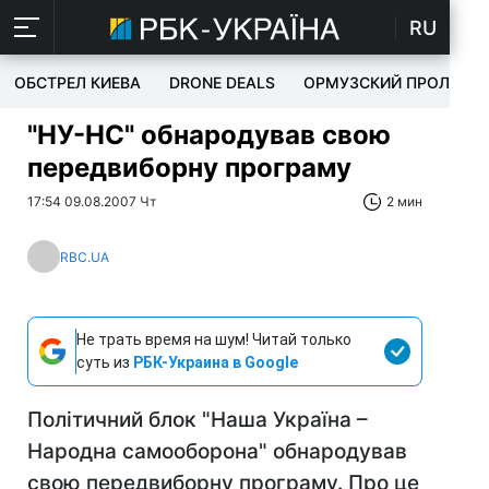
RU
ОБСТРЕЛ КИЕВА
DRONE DEALS
ОРМУЗСКИЙ ПРОЛИВ
"НУ-НС" обнародував свою
передвиборну програму
17:54 09.08.2007 Чт
2 мин
RBC.UA
Не трать время на шум! Читай только
суть из
РБК-Украина в Google
Політичний блок "Наша Україна –
Народна самооборона" обнародував
свою передвиборну програму. Про це