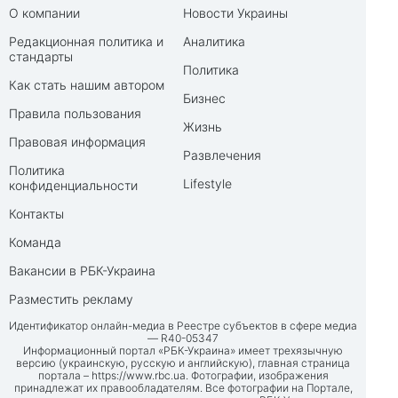
О компании
Новости Украины
Редакционная политика и
Аналитика
стандарты
Политика
Как стать нашим автором
Бизнес
Правила пользования
Жизнь
Правовая информация
Развлечения
Политика
Lifestyle
конфиденциальности
Контакты
Команда
Вакансии в РБК-Украина
Разместить рекламу
Идентификатор онлайн-медиа в Реестре субъектов в сфере медиа
— R40-05347
Информационный портал «РБК-Украина» имеет трехязычную
версию (украинскую, русскую и английскую), главная страница
портала –
https://www.rbc.ua
. Фотографии, изображения
принадлежат их правообладателям. Все фотографии на Портале,