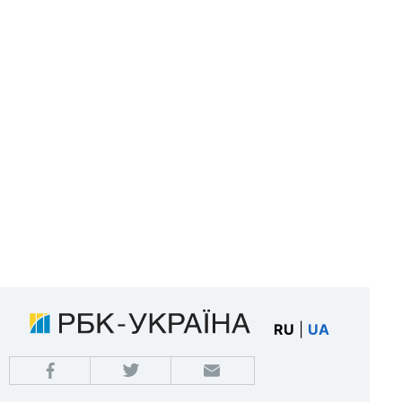
RU
|
UA