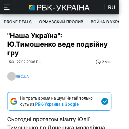
RU
DRONE DEALS
ОРМУЗСКИЙ ПРОЛИВ
ВОЙНА В УКРАИНЕ
"Наша Україна":
Ю.Тимошенко веде подвійну
гру
15:01 27.02.2006 Пн
2 мин
RBC.UA
Не трать время на шум! Читай только
суть из
РБК-Украина в Google
Сьогодні протягом візиту Юлії
Тимошенко до Донецька молодіжна