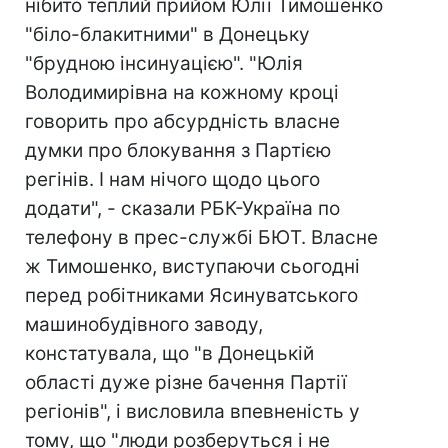
нібито теплий прийом Юлії Тимошенко
"біло-блакитними" в Донецьку
"брудною інсинуацією". "Юлія
Володимирівна на кожному кроці
говорить про абсурдність власне
думки про блокування з Партією
регінів. І нам нічого щодо цього
додати", - сказали РБК-Україна по
телефону в прес-службі БЮТ. Власне
ж Тимошенко, виступаючи сьогодні
перед робітниками Ясинуватського
машинобудівного заводу,
констатувала, що "в Донецькій
області дуже різне бачення Партії
регіонів", і висловила впевненість у
тому, що "люди розберуться і не