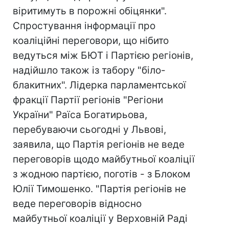
віритимуть в порожні обіцянки".
Спростування інформації про
коаліційні переговори, що нібито
ведуться між БЮТ і Партією регіонів,
надійшло також із табору "біло-
блакитних". Лідерка парламентської
фракції Партії регіонів "Регіони
України" Раїса Богатирьова,
перебуваючи сьогодні у Львові,
заявила, що Партія регіонів не веде
переговорів щодо майбутньої коаліції
з жодною партією, поготів - з Блоком
Юлії Тимошенко. "Партія регіонів не
веде переговорів відносно
майбутньої коаліції у Верховній Раді