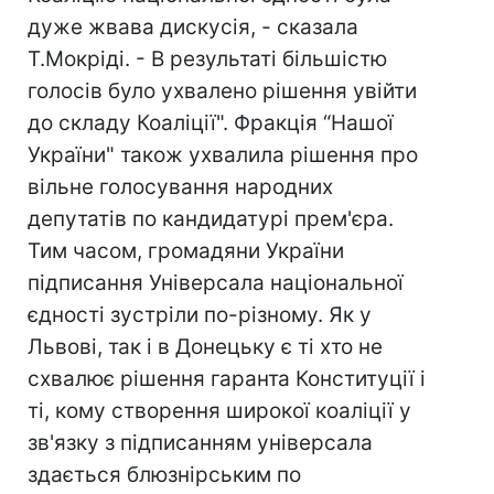
дуже жвава дискусія, - сказала
Т.Мокріді. - В результаті більшістю
голосів було ухвалено рішення увійти
до складу Коаліції". Фракція “Нашої
України" також ухвалила рішення про
вільне голосування народних
депутатів по кандидатурі прем'єра.
Тим часом, громадяни України
підписання Універсала національної
єдності зустріли по-різному. Як у
Львові, так і в Донецьку є ті хто не
схвалює рішення гаранта Конституції і
ті, кому створення широкої коаліції у
зв'язку з підписанням універсала
здається блюзнірським по