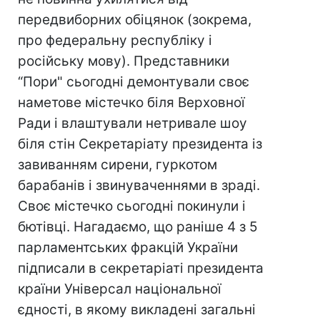
передвиборних обіцянок (зокрема,
про федеральну республіку і
російську мову). Представники
“Пори" сьогодні демонтували своє
наметове містечко біля Верховної
Ради і влаштували нетривале шоу
біля стін Секретаріату президента із
завиванням сирени, гуркотом
барабанів і звинуваченнями в зраді.
Своє містечко сьогодні покинули і
бютівці. Нагадаємо, що раніше 4 з 5
парламентських фракцій України
підписали в секретаріаті президента
країни Універсал національної
єдності, в якому викладені загальні