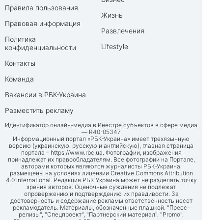
Правила пользования
Жизнь
Правовая информация
Развлечения
Политика
Lifestyle
конфиденциальности
Контакты
Команда
Вакансии в РБК-Украина
Разместить рекламу
Идентификатор онлайн-медиа в Реестре субъектов в сфере медиа
— R40-05347
Информационный портал «РБК-Украина» имеет трехязычную
версию (украинскую, русскую и английскую), главная страница
портала –
https://www.rbc.ua
. Фотографии, изображения
принадлежат их правообладателям. Все фотографии на Портале,
авторами которых являются журналисты РБК-Украина,
размещены на условиях лицензии Creative Commons Attribution
4.0 International. Редакция РБК-Украина может не разделять точку
зрения авторов. Оценочные суждения не подлежат
опровержению и подтверждению их правдивости. За
достоверность и содержание рекламы ответственность несет
рекламодатель. Материалы, обозначенные плашкой: "Пресс-
релизы", "Спецпроект", "Партнерский материал", "Promo",