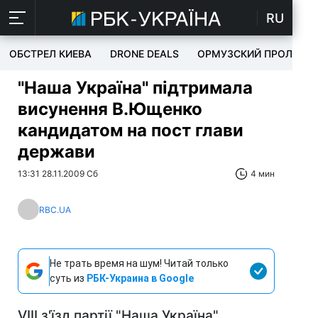
RU
ОБСТРЕЛ КИЕВА
DRONE DEALS
ОРМУЗСКИЙ ПРОЛИВ
"Наша Україна" підтримала
висунення В.Ющенко
кандидатом на пост глави
держави
13:31 28.11.2009 Сб
4 мин
RBC.UA
Не трать время на шум! Читай только
суть из
РБК-Украина в Google
VIII з'їзд партії "Наша Україна"