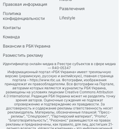
Правовая информация
Развлечения
Политика
Lifestyle
конфиденциальности
Контакты
Команда
Вакансии в РБК-Украина
Разместить рекламу
Идентификатор онлайн-медиа в Реестре субъектов в сфере медиа
— R40-05347
Информационный портал «РБК-Украина» имеет трехязычную
версию (украинскую, русскую и английскую), главная страница
портала –
https://www.rbc.ua
. Фотографии, изображения
принадлежат их правообладателям. Все фотографии на Портале,
авторами которых являются журналисты РБК-Украина,
размещены на условиях лицензии Creative Commons Attribution
4.0 International. Редакция РБК-Украина может не разделять точку
зрения авторов. Оценочные суждения не подлежат
опровержению и подтверждению их правдивости. За
достоверность и содержание рекламы ответственность несет
рекламодатель. Материалы, обозначенные плашкой: "Пресс-
релизы", "Спецпроект", "Партнерский материал", "Promo",
"Благотворительность", "Резонанс" размещаются на правах
рекламы и предназначены, как правило, для лиц, достигших 21-
летнего возраста. «Новости компании» – это информационный