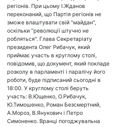
регіонів. При цьому І.Жданов
переконаний, що Партія регіонів не
зможе влаштувати свій "майдан",
оскільки "революції штучно не
робляться". Глава Секретаріату
президента Олег Рибачук, який
приймає участь в круглому столі,
повідомив, що документ, який покладе
розколу в парламенті і паралічу його
роботи, буде підписаний сьогодні в
18:00. У круглому столі беруть
участь: В.Ющенко, О.Рибачук,
Ю.Тимошенко, Роман Безсмертний,
А.Мороз, В.Янукович і Петро
Симоненко. Вранці погоджувальна