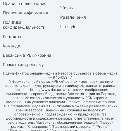
Правила пользования
Жизнь
Правовая информация
Развлечения
Политика
Lifestyle
конфиденциальности
Контакты
Команда
Вакансии в РБК-Украина
Разместить рекламу
Идентификатор онлайн-медиа в Реестре субъектов в сфере медиа
— R40-05347
Информационный портал «РБК-Украина» имеет трехязычную
версию (украинскую, русскую и английскую), главная страница
портала –
https://www.rbc.ua
. Фотографии, изображения
принадлежат их правообладателям. Все фотографии на Портале,
авторами которых являются журналисты РБК-Украина,
размещены на условиях лицензии Creative Commons Attribution
4.0 International. Редакция РБК-Украина может не разделять точку
зрения авторов. Оценочные суждения не подлежат
опровержению и подтверждению их правдивости. За
достоверность и содержание рекламы ответственность несет
рекламодатель. Материалы, обозначенные плашкой: "Пресс-
релизы", "Спецпроект", "Партнерский материал", "Promo",
"Благотворительность", "Резонанс" размещаются на правах