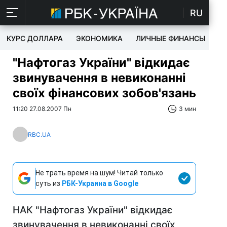
RU
КУРС ДОЛЛАРА
ЭКОНОМИКА
ЛИЧНЫЕ ФИНАНСЫ
T
"Нафтогаз України" відкидає
звинувачення в невиконанні
своїх фінансових зобов'язань
11:20 27.08.2007 Пн
3 мин
RBC.UA
Не трать время на шум! Читай только
суть из
РБК-Украина в Google
НАК "Нафтогаз України" відкидає
звинувачення в невиконанні своїх