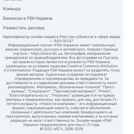
Команда
Вакансии в РБК-Украина
Разместить рекламу
Идентификатор онлайн-медиа в Реестре субъектов в сфере медиа
— R40-05347
Информационный портал «РБК-Украина» имеет трехязычную
версию (украинскую, русскую и английскую), главная страница
портала –
https://www.rbc.ua
. Фотографии, изображения
принадлежат их правообладателям. Все фотографии на Портале,
авторами которых являются журналисты РБК-Украина,
размещены на условиях лицензии Creative Commons Attribution
4.0 International. Редакция РБК-Украина может не разделять точку
зрения авторов. Оценочные суждения не подлежат
опровержению и подтверждению их правдивости. За
достоверность и содержание рекламы ответственность несет
рекламодатель. Материалы, обозначенные плашкой: "Пресс-
релизы", "Спецпроект", "Партнерский материал", "Promo",
"Благотворительность", "Резонанс" размещаются на правах
рекламы и предназначены, как правило, для лиц, достигших 21-
летнего возраста. «Новости компании» – это информационный
формат, охватывающий новости, события и объявления,
связанные с деятельностью компаний, базирующиеся на
прессрелизах, выпускаемых самими компаниями, и за которые
редакция не несет ответственности. Онлайн-медиа «РБК-
Украина» предназначено для лиц от 21 года.
© ООО «УБТ», 2006-2026.