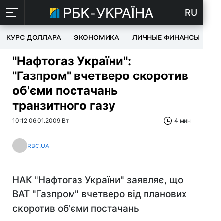
RU
КУРС ДОЛЛАРА
ЭКОНОМИКА
ЛИЧНЫЕ ФИНАНСЫ
T
"Нафтогаз України":
"Газпром" вчетверо скоротив
об'єми постачань
транзитного газу
10:12 06.01.2009 Вт
4 мин
RBC.UA
НАК "Нафтогаз України" заявляє, що
ВАТ "Газпром" вчетверо від планових
скоротив об'єми постачань