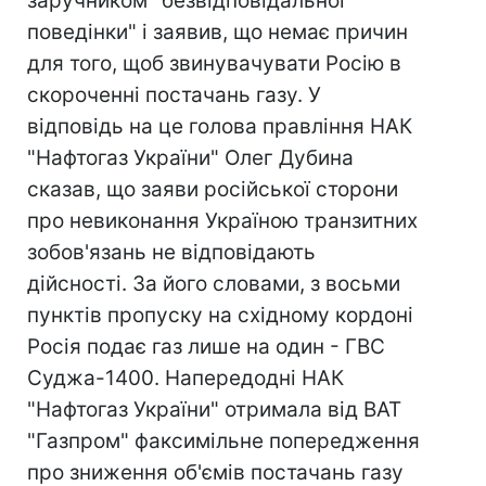
заручником "безвідповідальної
поведінки" і заявив, що немає причин
для того, щоб звинувачувати Росію в
скороченні постачань газу. У
відповідь на це голова правління НАК
"Нафтогаз України" Олег Дубина
сказав, що заяви російської сторони
про невиконання Україною транзитних
зобов'язань не відповідають
дійсності. За його словами, з восьми
пунктів пропуску на східному кордоні
Росія подає газ лише на один - ГВС
Суджа-1400. Напередодні НАК
"Нафтогаз України" отримала від ВАТ
"Газпром" факсимільне попередження
про зниження об'ємів постачань газу