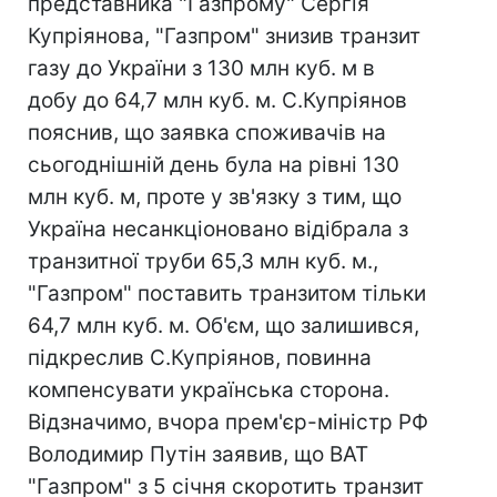
представника "Газпрому" Сергія
Купріянова, "Газпром" знизив транзит
газу до України з 130 млн куб. м в
добу до 64,7 млн куб. м. С.Купріянов
пояснив, що заявка споживачів на
сьогоднішній день була на рівні 130
млн куб. м, проте у зв'язку з тим, що
Україна несанкціоновано відібрала з
транзитної труби 65,3 млн куб. м.,
"Газпром" поставить транзитом тільки
64,7 млн куб. м. Об'єм, що залишився,
підкреслив С.Купріянов, повинна
компенсувати українська сторона.
Відзначимо, вчора прем'єр-міністр РФ
Володимир Путін заявив, що ВАТ
"Газпром" з 5 січня скоротить транзит