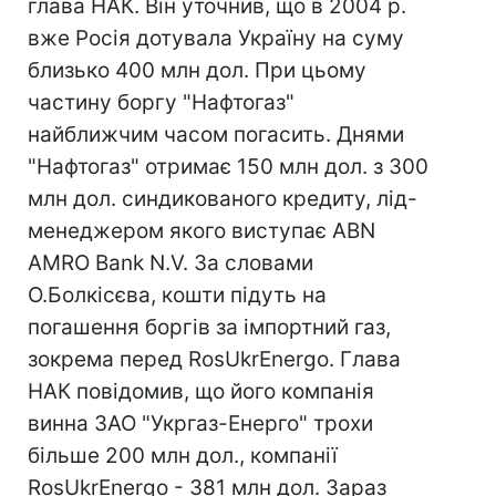
глава НАК. Він уточнив, що в 2004 р.
вже Росія дотувала Україну на суму
близько 400 млн дол. При цьому
частину боргу "Нафтогаз"
найближчим часом погасить. Днями
"Нафтогаз" отримає 150 млн дол. з 300
млн дол. синдикованого кредиту, лід-
менеджером якого виступає ABN
AMRO Bank N.V. За словами
О.Болкісєва, кошти підуть на
погашення боргів за імпортний газ,
зокрема перед RosUkrEnergo. Глава
НАК повідомив, що його компанія
винна ЗАО "Укргаз-Енерго" трохи
більше 200 млн дол., компанії
RosUkrEnergo - 381 млн дол. Зараз