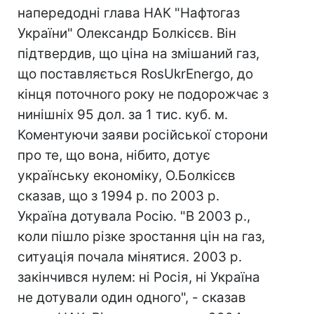
напередодні глава НАК "Нафтогаз
України" Олександр Болкісєв. Він
підтвердив, що ціна на змішаний газ,
що поставляється RosUkrEnergo, до
кінця поточного року не подорожчає з
нинішніх 95 дол. за 1 тис. куб. м.
Коментуючи заяви російської сторони
про те, що вона, нібито, дотує
українську економіку, О.Болкісєв
сказав, що з 1994 р. по 2003 р.
Україна дотувала Росію. "В 2003 р.,
коли пішло різке зростання цін на газ,
ситуація почала мінятися. 2003 р.
закінчився нулем: ні Росія, ні Україна
не дотували один одного", - сказав