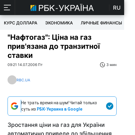
RU
КУРС ДОЛЛАРА
ЭКОНОМИКА
ЛИЧНЫЕ ФИНАНСЫ
T
"Нафтогаз": Ціна на газ
прив'язана до транзитної
ставки
09:21 14.07.2006 Пт
3 мин
RBC.UA
Не трать время на шум! Читай только
суть из
РБК-Украина в Google
Зростання ціни на газ для України
автоматично приведе до збільшення