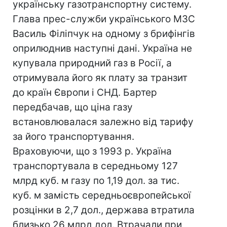
українську газотранспортну систему.
Глава прес-служби українського МЗС
Василь Філіпчук на одному з брифінгів
оприлюднив наступні дані. Україна не
купувала природний газ в Росії, а
отримувала його як плату за транзит
до країн Європи і СНД. Бартер
передбачав, що ціна газу
встановлювалася залежно від тарифу
за його транспортування.
Враховуючи, що з 1993 р. Україна
транспортувала в середньому 127
млрд куб. м газу по 1,19 дол. за тис.
куб. м замість середньоєвропейської
розцінки в 2,7 дол., держава втратила
близько 26 млрд дол. Втрачали при