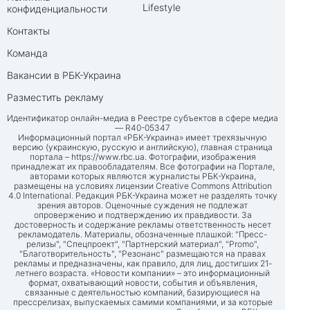
Lifestyle
конфиденциальности
Контакты
Команда
Вакансии в РБК-Украина
Разместить рекламу
Идентификатор онлайн-медиа в Реестре субъектов в сфере медиа
— R40-05347
Информационный портал «РБК-Украина» имеет трехязычную
версию (украинскую, русскую и английскую), главная страница
портала –
https://www.rbc.ua
. Фотографии, изображения
принадлежат их правообладателям. Все фотографии на Портале,
авторами которых являются журналисты РБК-Украина,
размещены на условиях лицензии Creative Commons Attribution
4.0 International. Редакция РБК-Украина может не разделять точку
зрения авторов. Оценочные суждения не подлежат
опровержению и подтверждению их правдивости. За
достоверность и содержание рекламы ответственность несет
рекламодатель. Материалы, обозначенные плашкой: "Пресс-
релизы", "Спецпроект", "Партнерский материал", "Promo",
"Благотворительность", "Резонанс" размещаются на правах
рекламы и предназначены, как правило, для лиц, достигших 21-
летнего возраста. «Новости компании» – это информационный
формат, охватывающий новости, события и объявления,
связанные с деятельностью компаний, базирующиеся на
прессрелизах, выпускаемых самими компаниями, и за которые