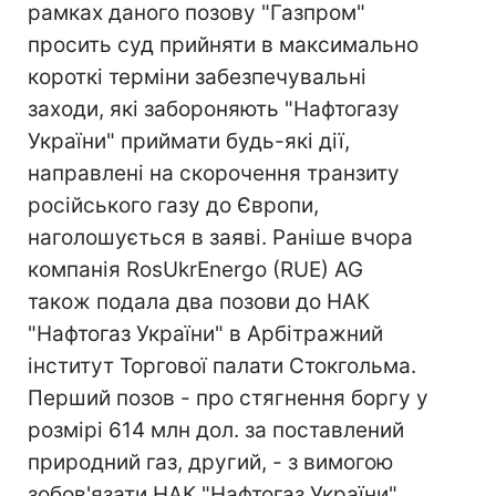
рамках даного позову "Газпром"
просить суд прийняти в максимально
короткі терміни забезпечувальні
заходи, які забороняють "Нафтогазу
України" приймати будь-які дії,
направлені на скорочення транзиту
російського газу до Європи,
наголошується в заяві. Раніше вчора
компанія RosUkrEnergo (RUE) AG
також подала два позови до НАК
"Нафтогаз України" в Арбітражний
інститут Торгової палати Стокгольма.
Перший позов - про стягнення боргу у
розмірі 614 млн дол. за поставлений
природний газ, другий, - з вимогою
зобов'язати НАК "Нафтогаз України"