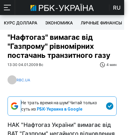
RU
КУРС ДОЛЛАРА
ЭКОНОМИКА
ЛИЧНЫЕ ФИНАНСЫ
T
"Нафтогаз" вимагає від
"Газпрому" рівномірних
постачань транзитного газу
13:30 04.01.2009 Вс
4 мин
RBC.UA
Не трать время на шум! Читай только
суть из
РБК-Украина в Google
НАК "Нафтогаз України" вимагає від
ВАТ "Газпром" негайного відновлення