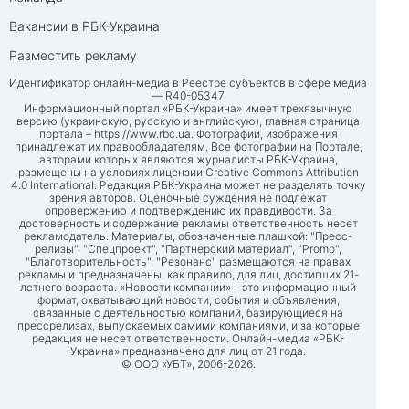
Вакансии в РБК-Украина
Разместить рекламу
Идентификатор онлайн-медиа в Реестре субъектов в сфере медиа
— R40-05347
Информационный портал «РБК-Украина» имеет трехязычную
версию (украинскую, русскую и английскую), главная страница
портала –
https://www.rbc.ua
. Фотографии, изображения
принадлежат их правообладателям. Все фотографии на Портале,
авторами которых являются журналисты РБК-Украина,
размещены на условиях лицензии Creative Commons Attribution
4.0 International. Редакция РБК-Украина может не разделять точку
зрения авторов. Оценочные суждения не подлежат
опровержению и подтверждению их правдивости. За
достоверность и содержание рекламы ответственность несет
рекламодатель. Материалы, обозначенные плашкой: "Пресс-
релизы", "Спецпроект", "Партнерский материал", "Promo",
"Благотворительность", "Резонанс" размещаются на правах
рекламы и предназначены, как правило, для лиц, достигших 21-
летнего возраста. «Новости компании» – это информационный
формат, охватывающий новости, события и объявления,
связанные с деятельностью компаний, базирующиеся на
прессрелизах, выпускаемых самими компаниями, и за которые
редакция не несет ответственности. Онлайн-медиа «РБК-
Украина» предназначено для лиц от 21 года.
© ООО «УБТ», 2006-2026.