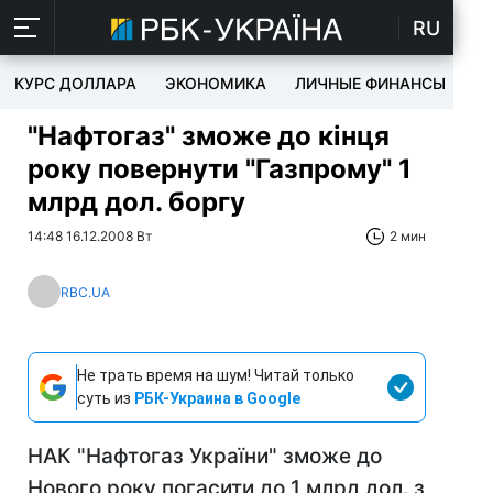
RU
КУРС ДОЛЛАРА
ЭКОНОМИКА
ЛИЧНЫЕ ФИНАНСЫ
T
"Нафтогаз" зможе до кінця
року повернути "Газпрому" 1
млрд дол. боргу
14:48 16.12.2008 Вт
2 мин
RBC.UA
Не трать время на шум! Читай только
суть из
РБК-Украина в Google
НАК "Нафтогаз України" зможе до
Нового року погасити до 1 млрд дол. з