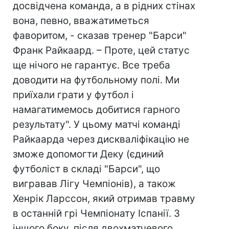
досвідчена команда, а в рідних стінах
вона, певно, вважатиметься
фаворитом, - сказав тренер "Барси"
Франк Райкаард. – Проте, цей статус
ще нічого не гарантує. Все треба
доводити на футбольному полі. Ми
приїхали грати у футбол і
намагатимемось добитися гарного
результату". У цьому матчі команді
Райкаарда через дискваліфікацію не
зможе допомогти Деку (єдиний
футболіст в складі "Барси", що
вигравав Лігу Чемпіонів), а також
Хенрік Ларссон, який отримав травму
в останній грі Чемпіонату Іспанії. З
іншого боку, після двохматчевого