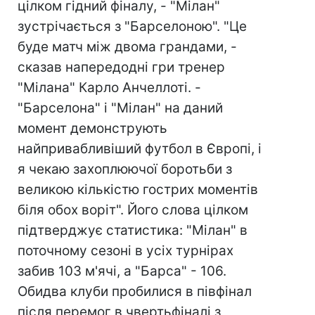
цілком гідний фіналу, - "Мілан"
зустрічається з "Барселоною". "Це
буде матч між двома грандами, -
сказав напередодні гри тренер
"Мілана" Карло Анчеллоті. -
"Барселона" і "Мілан" на даний
момент демонструють
найпривабливіший футбол в Європі, і
я чекаю захоплюючої боротьби з
великою кількістю гострих моментів
біля обох воріт". Його слова цілком
підтверджує статистика: "Мілан" в
поточному сезоні в усіх турнірах
забив 103 м'ячі, а "Барса" - 106.
Обидва клуби пробилися в півфінал
після перемог в чвертьфіналі з