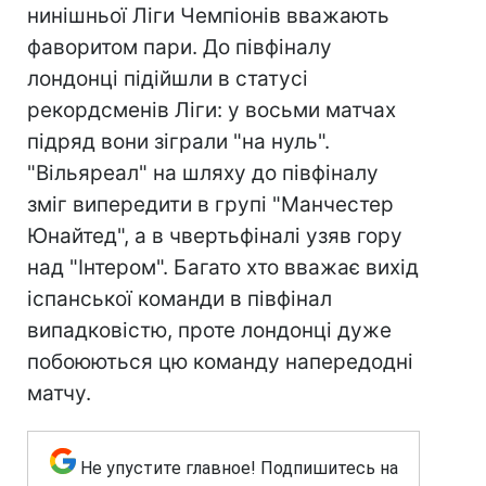
нинішньої Ліги Чемпіонів вважають
фаворитом пари. До півфіналу
лондонці підійшли в статусі
рекордсменів Ліги: у восьми матчах
підряд вони зіграли "на нуль".
"Вільяреал" на шляху до півфіналу
зміг випередити в групі "Манчестер
Юнайтед", а в чвертьфіналі узяв гору
над "Інтером". Багато хто вважає вихід
іспанської команди в півфінал
випадковістю, проте лондонці дуже
побоюються цю команду напередодні
матчу.
Не упустите главное! Подпишитесь на