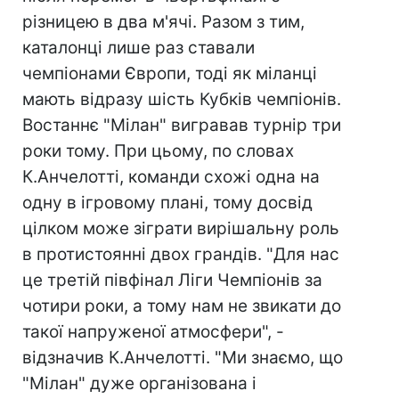
різницею в два м'ячі. Разом з тим,
каталонці лише раз ставали
чемпіонами Європи, тоді як міланці
мають відразу шість Кубків чемпіонів.
Востаннє "Мілан" вигравав турнір три
роки тому. При цьому, по словах
К.Анчелотті, команди схожі одна на
одну в ігровому плані, тому досвід
цілком може зіграти вирішальну роль
в протистоянні двох грандів. "Для нас
це третій півфінал Ліги Чемпіонів за
чотири роки, а тому нам не звикати до
такої напруженої атмосфери", -
відзначив К.Анчелотті. "Ми знаємо, що
"Мілан" дуже організована і