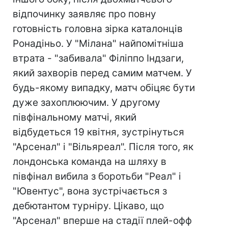
відпочинку заявляє про повну
готовність головна зірка каталонців
Ронадіньо. У "Мілана" найпомітніша
втрата - "забивала" Філіппо Індзаги,
який захворів перед самим матчем. У
будь-якому випадку, матч обіцяє бути
дуже захоплюючим. У другому
півфінальному матчі, який
відбудеться 19 квітня, зустрінуться
"Арсенал" і "Вільяреал". Після того, як
лондонська команда на шляху в
півфінал вибила з боротьби "Реал" і
"Ювентус", вона зустрічається з
дебютантом турніру. Цікаво, що
"Арсенал" вперше на стадії плей-офф