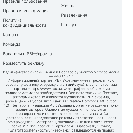
Правила пользования
Жизнь
Правовая информация
Развлечения
Политика
Lifestyle
конфиденциальности
Контакты
Команда
Вакансии в РБК-Украина
Разместить рекламу
Идентификатор онлайн-медиа в Реестре субъектов в сфере медиа
— R40-05347
Информационный портал «РБК-Украина» имеет трехязычную
версию (украинскую, русскую и английскую), главная страница
портала –
https://www.rbc.ua
. Фотографии, изображения
принадлежат их правообладателям. Все фотографии на Портале,
авторами которых являются журналисты РБК-Украина,
размещены на условиях лицензии Creative Commons Attribution
4.0 International. Редакция РБК-Украина может не разделять точку
зрения авторов. Оценочные суждения не подлежат
опровержению и подтверждению их правдивости. За
достоверность и содержание рекламы ответственность несет
рекламодатель. Материалы, обозначенные плашкой: "Пресс-
релизы", "Спецпроект", "Партнерский материал", "Promo",
"Благотворительность", "Резонанс" размещаются на правах