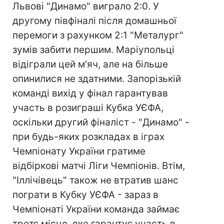
Львові "Динамо" виграло 2:0. У
другому півфіналі після домашньої
перемоги з рахунком 2:1 "Металург"
зумів забити першим. Маріупольці
відіграли цей м'яч, але на більше
опинилися не здатними. Запорізькій
команді вихід у фінал гарантував
участь в розиграші Кубка УЄФА,
оскільки другий фіналіст - "Динамо" -
при будь-яких розкладах в іграх
Чемпіонату України гратиме
відбіркові матчі Ліги Чемпіонів. Втім,
"Іллічівець" також не втратив шанс
пограти в Кубку УЄФА - зараз в
Чемпіонаті України команда займає
третє місце, яке гарантує участь в