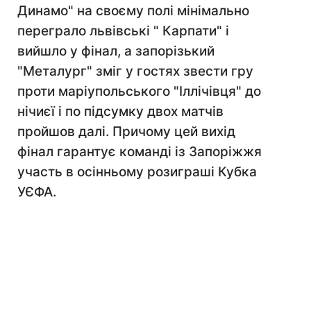
Динамо" на своєму полі мінімально
переграло львівські " Карпати" і
вийшло у фінал, а запорізький
"Металург" зміг у гостях звести гру
проти маріупольського "Іллічівця" до
нічиєї і по підсумку двох матчів
пройшов далі. Причому цей вихід
фінал гарантує команді із Запоріжжя
участь в осінньому розиграші Кубка
УЄФА.