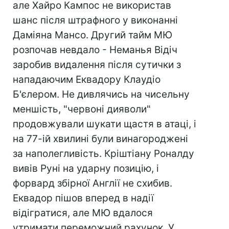
але Хайро Кампос не використав
шанс після штрафного у виконанні
Даміяна Мансо. Другий тайм МЮ
розпочав невдало - Неманья Відіч
заробив видалення після сутички з
нападаючим Еквадору Клаудіо
Б'єлером. Не дивлячись на чисельну
меншість, "червоні дияволи"
продовжували шукати щастя в атаці, і
на 77-ій хвилині були винагороджені
за наполегливість. Кріштіану Роналду
вивів Руні на ударну позицію, і
форвард збірної Англії не схибив.
Еквадор пішов вперед в надії
відігратися, але МЮ вдалося
утримати переможний рахунок. У