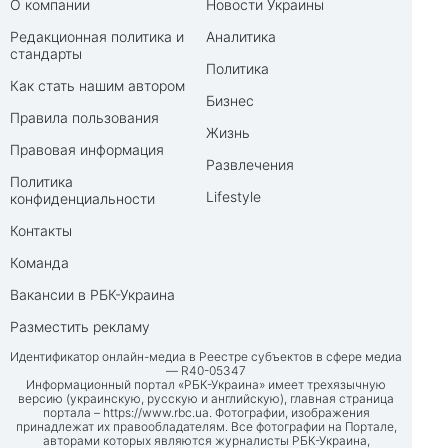
О компании
Новости Украины
Редакционная политика и
Аналитика
стандарты
Политика
Как стать нашим автором
Бизнес
Правила пользования
Жизнь
Правовая информация
Развлечения
Политика
Lifestyle
конфиденциальности
Контакты
Команда
Вакансии в РБК-Украина
Разместить рекламу
Идентификатор онлайн-медиа в Реестре субъектов в сфере медиа
— R40-05347
Информационный портал «РБК-Украина» имеет трехязычную
версию (украинскую, русскую и английскую), главная страница
портала –
https://www.rbc.ua
. Фотографии, изображения
принадлежат их правообладателям. Все фотографии на Портале,
авторами которых являются журналисты РБК-Украина,