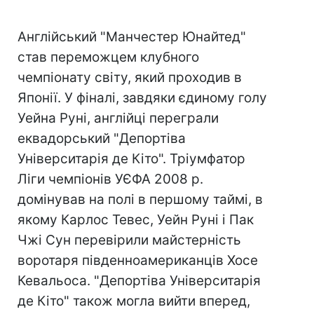
Англійський "Манчестер Юнайтед"
став переможцем клубного
чемпіонату світу, який проходив в
Японії. У фіналі, завдяки єдиному голу
Уейна Руні, англійці переграли
еквадорський "Депортіва
Університарія де Кіто". Тріумфатор
Ліги чемпіонів УЄФА 2008 р.
домінував на полі в першому таймі, в
якому Карлос Тевес, Уейн Руні і Пак
Чжі Сун перевірили майстерність
воротаря південноамериканців Хосе
Кевальоса. "Депортіва Університарія
де Кіто" також могла вийти вперед,