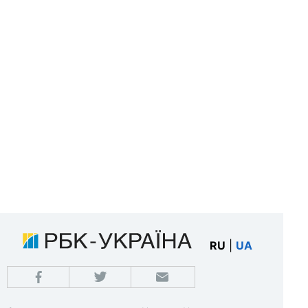
RU
|
UA