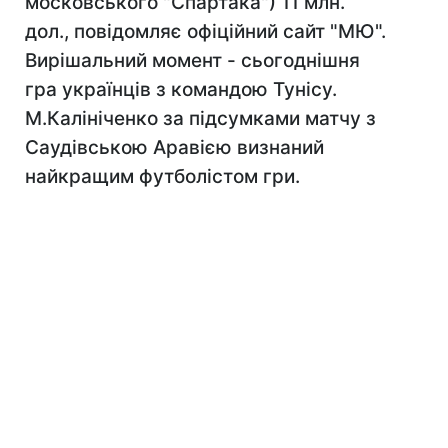
московського "Спартака") 11 млн.
дол., повідомляє офіційний сайт "МЮ".
Вирішальний момент - сьогоднішня
гра українців з командою Тунісу.
М.Калініченко за підсумками матчу з
Саудівською Аравією визнаний
найкращим футболістом гри.