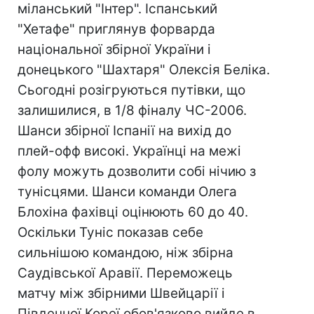
міланський "Інтер". Іспанський
"Хетафе" приглянув форварда
національної збірної України і
донецького "Шахтаря" Олексія Беліка.
Сьогодні розігруються путівки, що
залишилися, в 1/8 фіналу ЧС-2006.
Шанси збірної Іспанії на вихід до
плей-офф високі. Українці на межі
фолу можуть дозволити собі нічию з
тунісцями. Шанси команди Олега
Блохіна фахівці оцінюють 60 до 40.
Оскільки Туніс показав себе
сильнішою командою, ніж збірна
Саудівської Аравії. Переможець
матчу між збірними Швейцарії і
Південної Кореї обов'язково вийде в