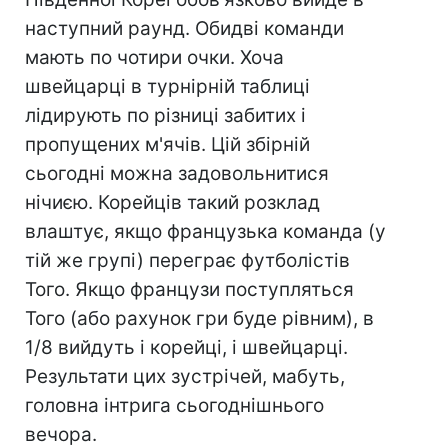
наступний раунд. Обидві команди
мають по чотири очки. Хоча
швейцарці в турнірній таблиці
лідирують по різниці забитих і
пропущених м'ячів. Цій збірній
сьогодні можна задовольнитися
нічиєю. Корейців такий розклад
влаштує, якщо французька команда (у
тій же групі) переграє футболістів
Того. Якщо французи поступляться
Того (або рахунок гри буде рівним), в
1/8 вийдуть і корейці, і швейцарці.
Результати цих зустрічей, мабуть,
головна інтрига сьогоднішнього
вечора.