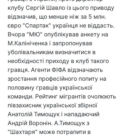
клубу Сергій Шавло із цього приводу
відзначив, що менше ніж за 5 млн.
євро "Спартак" українця не віддасть.
Вчора "МЮ" опублікував анкету на
М.Калініченка і запропонував
уболівальникам визначитися в
необхідності приходу в клуб такого
гравця. Агенти ФІФА відзначають
зростання професійного попиту на
половину гравців української
команди. Рейтинг мігрантів очолюють
півзахисник української збірної
Анатолій Тимощук і нападаючий
Андрій Воронін. А.Тимощук з
"Шахтаря" може потрапити в