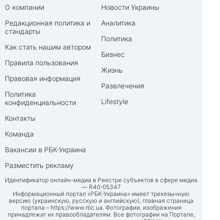
О компании
Новости Украины
Редакционная политика и
Аналитика
стандарты
Политика
Как стать нашим автором
Бизнес
Правила пользования
Жизнь
Правовая информация
Развлечения
Политика
Lifestyle
конфиденциальности
Контакты
Команда
Вакансии в РБК-Украина
Разместить рекламу
Идентификатор онлайн-медиа в Реестре субъектов в сфере медиа
— R40-05347
Информационный портал «РБК-Украина» имеет трехязычную
версию (украинскую, русскую и английскую), главная страница
портала –
https://www.rbc.ua
. Фотографии, изображения
принадлежат их правообладателям. Все фотографии на Портале,