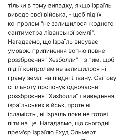
тільки в тому випадку, якщо Ізраїль
виведе свої війська, - щоб під їх
контролем "не залишилося жодного
сантиметра ліванської землі".
Нагадаємо, що Ізраїль висуває
умовою припинення вогню повне
роззброєння "Хезболли" - з тим, щоб
під її контролем не залишилося ні
граму землі на півдні Лівану. Світову
спільноту пропонує одночасне
роззброєння "Хизболли" і виведення
ізраїльських військ, проте ні
ісламісты, ні Ізраїль поки не готові
піти на це. Нагадаємо, що сьогодні
прем'єр Ізраїлю Ехуд Ольмерт