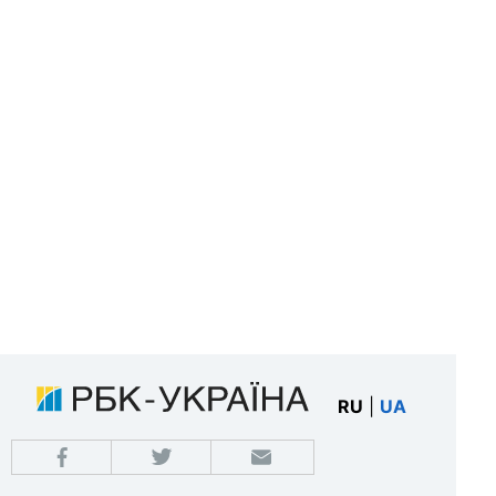
RU
|
UA