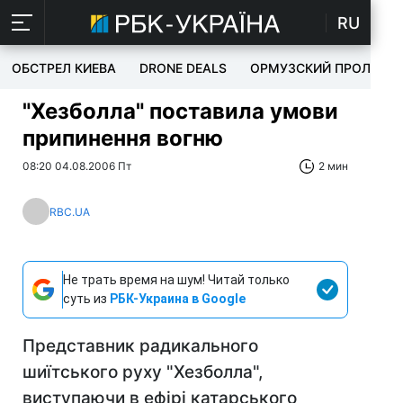
RU
ОБСТРЕЛ КИЕВА
DRONE DEALS
ОРМУЗСКИЙ ПРОЛИВ
"Хезболла" поставила умови
припинення вогню
08:20 04.08.2006 Пт
2 мин
RBC.UA
Не трать время на шум! Читай только
суть из
РБК-Украина в Google
Представник радикального
шиїтського руху "Хезболла",
виступаючи в ефірі катарського