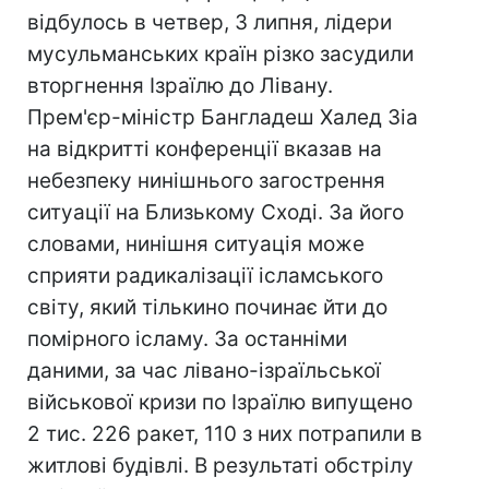
відбулось в четвер, 3 липня, лідери
мусульманських країн різко засудили
вторгнення Ізраїлю до Лівану.
Прем'єр-міністр Бангладеш Халед Зіа
на відкритті конференції вказав на
небезпеку нинішнього загострення
ситуації на Близькому Сході. За його
словами, нинішня ситуація може
сприяти радикалізації ісламського
світу, який тількино починає йти до
помірного ісламу. За останніми
даними, за час лівано-ізраїльської
військової кризи по Ізраїлю випущено
2 тис. 226 ракет, 110 з них потрапили в
житлові будівлі. В результаті обстрілу