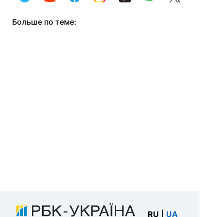
Больше по теме:
RU
|
UA