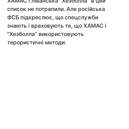
ХАМАС і ліванська "Хезболла" в цей
список не потрапили. Але російська
ФСБ підкреслює, що спецслужби
знають і враховують те, що ХАМАС і
"Хезболла" використовують
терористичні методи.