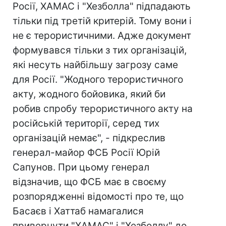
Росії, ХАМАС і "Хезболла" підпадають
тільки під третій критерій. Тому вони і
не є терористичними. Адже документ
формувався тільки з тих організацій,
які несуть найбільшу загрозу саме
для Росії. "Жодного терористичного
акту, жодного бойовика, який би
робив спробу терористичного акту на
російській території, серед тих
організацій немає", - підкреслив
генерал-майор ФСБ Росії Юрій
Сапунов. При цьому генерал
відзначив, що ФСБ має в своєму
розпорядженні відомості про те, що
Басаєв і Хаттаб намагалися
привернути "ХАМАС" і "Хезболлу" до