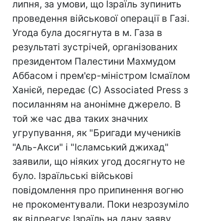
липня, за умови, що Ізраїль зупинить
проведення військової операції в Газі.
Угода була досягнута в м. Газа в
результаті зустрічей, організованих
президентом Палестини Махмудом
Аббасом і прем'єр-міністром Ісмаїлом
Ханієй, передає (С) Associated Press з
посиланням на анонімне джерело. В
той же час два таких значних
угрупування, як "Бригади мучеників
"Аль-Акси" і "Ісламський джихад"
заявили, що ніяких угод досягнуто не
було. Ізраїльські військові
повідомлення про припинення вогню
не прокоментували. Поки незрозуміло
як відреагує Ізраїль на дану заяву,