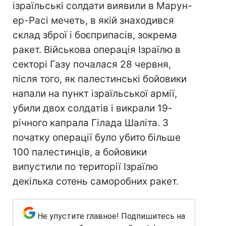
ізраїльські солдати виявили в Марун-
ер-Расі мечеть, в якій знаходився
склад зброї і боєприпасів, зокрема
ракет. Військова операція Ізраїлю в
секторі Газу почалася 28 червня,
після того, як палестинські бойовики
напали на пункт ізраїльської армії,
убили двох солдатів і викрали 19-
річного капрала Гілада Шаліта. З
початку операції було убито більше
100 палестинців, а бойовики
випустили по території Ізраїлю
декілька сотень саморобних ракет.
Не упустите главное! Подпишитесь на