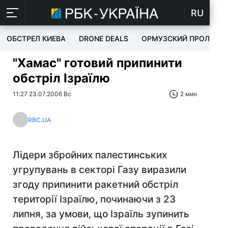
RU
ОБСТРЕЛ КИЕВА
DRONE DEALS
ОРМУЗСКИЙ ПРОЛИВ
"Хамас" готовий припинити
обстріл Ізраїлю
11:27 23.07.2006 Вс
2 мин
RBC.UA
Лідери збройних палестинських
угрупувань в секторі Газу виразили
згоду припинити ракетний обстріл
території Ізраїлю, починаючи з 23
липня, за умови, що Ізраїль зупинить