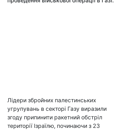
проведення військової операції в Газі.
Лідери збройних палестинських
угрупувань в секторі Газу виразили
згоду припинити ракетний обстріл
території Ізраїлю, починаючи з 23