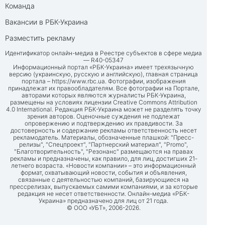
Команда
Вакансии в РБК-Украина
Разместить рекламу
Идентификатор онлайн-медиа в Реестре субъектов в сфере медиа
— R40-05347
Информационный портал «РБК-Украина» имеет трехязычную
версию (украинскую, русскую и английскую), главная страница
портала –
https://www.rbc.ua
. Фотографии, изображения
принадлежат их правообладателям. Все фотографии на Портале,
авторами которых являются журналисты РБК-Украина,
размещены на условиях лицензии Creative Commons Attribution
4.0 International. Редакция РБК-Украина может не разделять точку
зрения авторов. Оценочные суждения не подлежат
опровержению и подтверждению их правдивости. За
достоверность и содержание рекламы ответственность несет
рекламодатель. Материалы, обозначенные плашкой: "Пресс-
релизы", "Спецпроект", "Партнерский материал", "Promo",
"Благотворительность", "Резонанс" размещаются на правах
рекламы и предназначены, как правило, для лиц, достигших 21-
летнего возраста. «Новости компании» – это информационный
формат, охватывающий новости, события и объявления,
связанные с деятельностью компаний, базирующиеся на
прессрелизах, выпускаемых самими компаниями, и за которые
редакция не несет ответственности. Онлайн-медиа «РБК-
Украина» предназначено для лиц от 21 года.
© ООО «УБТ», 2006-2026.