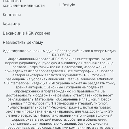
Политика
Lifestyle
конфиденциальности
Контакты
Команда
Вакансии в РБК-Украина
Разместить рекламу
Идентификатор онлайн-медиа в Реестре субъектов в сфере медиа
— R40-05347
Информационный портал «РБК-Украина» имеет трехязычную
версию (украинскую, русскую и английскую), главная страница
портала –
https://www.rbc.ua
. Фотографии, изображения
принадлежат их правообладателям. Все фотографии на Портале,
авторами которых являются журналисты РБК-Украина,
размещены на условиях лицензии Creative Commons Attribution
4.0 International. Редакция РБК-Украина может не разделять точку
зрения авторов. Оценочные суждения не подлежат
опровержению и подтверждению их правдивости. За
достоверность и содержание рекламы ответственность несет
рекламодатель. Материалы, обозначенные плашкой: "Пресс-
релизы", "Спецпроект", "Партнерский материал", "Promo",
"Благотворительность", "Резонанс" размещаются на правах
рекламы и предназначены, как правило, для лиц, достигших 21-
летнего возраста. «Новости компании» – это информационный
формат, охватывающий новости, события и объявления,
связанные с деятельностью компаний, базирующиеся на
прессрелизах, выпускаемых самими компаниями, и за которые