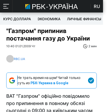
RU
КУРС ДОЛЛАРА
ЭКОНОМИКА
ЛИЧНЫЕ ФИНАНСЫ
T
"Газпром" припинив
постачання газу до України
10:40 01.01.2009 Чт
2 мин
RBC.UA
Не трать время на шум! Читай только
суть из
РБК-Украина в Google
ВАТ "Газпром" офіційно повідомило
про припинення в повному обсязі
сьогодні о 09:00 за київським часом