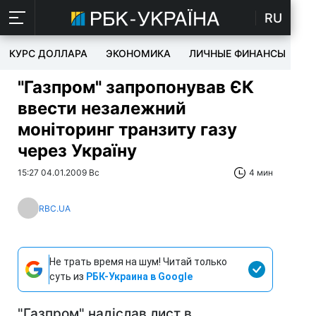
RU
КУРС ДОЛЛАРА
ЭКОНОМИКА
ЛИЧНЫЕ ФИНАНСЫ
T
"Газпром" запропонував ЄК
ввести незалежний
моніторинг транзиту газу
через Україну
15:27 04.01.2009 Вс
4 мин
RBC.UA
Не трать время на шум! Читай только
суть из
РБК-Украина в Google
"Газпром" надіслав лист в