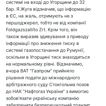
системі на вході до Угорщини до 32
бар. Я.Жуга відзначив, що інформацію
в ЄС, на жаль, отримують не з
першоджерел, тобто не від компанії
Foldgazszallíto Zrt. Крім того, він
також виразив здивування з приводу
інформації про зниження тиску в
системі газопостачання до Румунії,
оскільки в Угорщині тиск знаходиться
на нормальному рівні. Відзначимо,
вчора ВАТ "Газпром" прийняло
рішення подати до міжнародного
арбітражного суду Стокгольма позов
до НАК "Нафтогаз України" з вимогою
зобов'язати українську компанію
забезпечити безперешкодний транзит