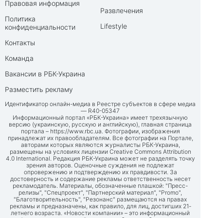
Правовая информация
Развлечения
Политика
Lifestyle
конфиденциальности
Контакты
Команда
Вакансии в РБК-Украина
Разместить рекламу
Идентификатор онлайн-медиа в Реестре субъектов в сфере медиа
— R40-05347
Информационный портал «РБК-Украина» имеет трехязычную
версию (украинскую, русскую и английскую), главная страница
портала –
https://www.rbc.ua
. Фотографии, изображения
принадлежат их правообладателям. Все фотографии на Портале,
авторами которых являются журналисты РБК-Украина,
размещены на условиях лицензии Creative Commons Attribution
4.0 International. Редакция РБК-Украина может не разделять точку
зрения авторов. Оценочные суждения не подлежат
опровержению и подтверждению их правдивости. За
достоверность и содержание рекламы ответственность несет
рекламодатель. Материалы, обозначенные плашкой: "Пресс-
релизы", "Спецпроект", "Партнерский материал", "Promo",
"Благотворительность", "Резонанс" размещаются на правах
рекламы и предназначены, как правило, для лиц, достигших 21-
летнего возраста. «Новости компании» – это информационный