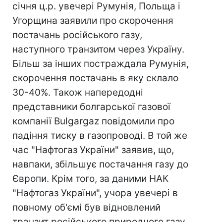
січня ц.р. увечері Румунія, Польща і
Угорщина заявили про скорочення
постачань російського газу,
наступного транзитом через Україну.
Більш за інших постраждала Румунія,
скорочення постачань в яку склало
30-40%. Також напередодні
представники болгарської газової
компанії Bulgargaz повідомили про
падіння тиску в газопроводі. В той же
час "Нафтогаз України" заявив, що,
навпаки, збільшує постачання газу до
Європи. Крім того, за даними НАК
"Нафтогаз України", учора увечері в
повному об'ємі був відновлений
транзит російського природного газу