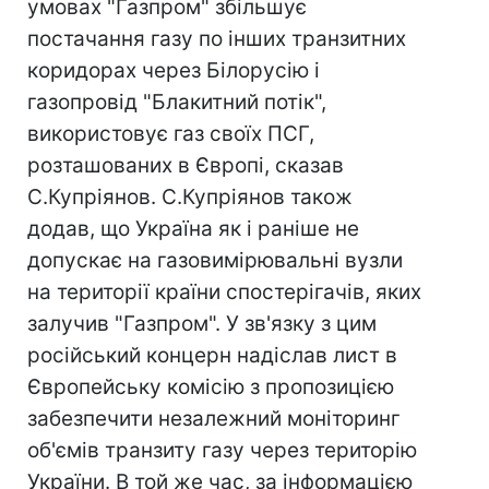
умовах "Газпром" збільшує
постачання газу по інших транзитних
коридорах через Білорусію і
газопровід "Блакитний потік",
використовує газ своїх ПСГ,
розташованих в Європі, сказав
С.Купріянов. С.Купріянов також
додав, що Україна як і раніше не
допускає на газовимірювальні вузли
на території країни спостерігачів, яких
залучив "Газпром". У зв'язку з цим
російський концерн надіслав лист в
Європейську комісію з пропозицією
забезпечити незалежний моніторинг
об'ємів транзиту газу через територію
України. В той же час, за інформацією