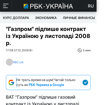
RU
КУРС ДОЛЛАРА
ЭКОНОМИКА
ЛИЧНЫЕ ФИНАНСЫ
T
"Газпром" підпише контракт
із Україною у листопаді 2008
р.
17:08 07.10.2008 Вт
3 мин
RBC.UA
Не трать время на шум! Читай только
суть из
РБК-Украина в Google
ВАТ "Газпром" підпише газовий
контракт із Україною у листопаді