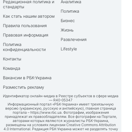
Редакционная политика и
Аналитика
стандарты
Политика
Как стать нашим автором
Бизнес
Правила пользования
Жизнь
Правовая информация
Развлечения
Политика
Lifestyle
конфиденциальности
Контакты
Команда
Вакансии в РБК-Украина
Разместить рекламу
Идентификатор онлайн-медиа в Реестре субъектов в сфере медиа
— R40-05347
Информационный портал «РБК-Украина» имеет трехязычную
версию (украинскую, русскую и английскую), главная страница
портала –
https://www.rbc.ua
. Фотографии, изображения
принадлежат их правообладателям. Все фотографии на Портале,
авторами которых являются журналисты РБК-Украина,
размещены на условиях лицензии Creative Commons Attribution
4.0 International. Редакция РБК-Украина может не разделять точку