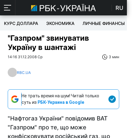
RU
КУРС ДОЛЛАРА
ЭКОНОМИКА
ЛИЧНЫЕ ФИНАНСЫ
T
"Газпром" звинуватив
Україну в шантажі
14:16 31.12.2008 Ср
3 мин
RBC.UA
Не трать время на шум! Читай только
суть из
РБК-Украина в Google
"Нафтогаз України" повідомив ВАТ
"Газпром" про те, що може
конфісковувати російський газ, що